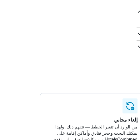
إلغاء مجاني
من الوارد أن تتغير الخطط — نتفهم ذلك. ولهذا
يمكنك البحث وحجز فنادق وأماكن إقامة على
HotelsCombined من وكالات السفر التي تقدم