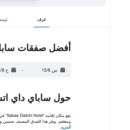
غرف
لمحة
أفضل صفقات سابا
س 15/8
-
ح 16/8
حول ساباي داي ات
ومطعم. يوفر هذا الفندق المصنف نجمتين وا
المزيد