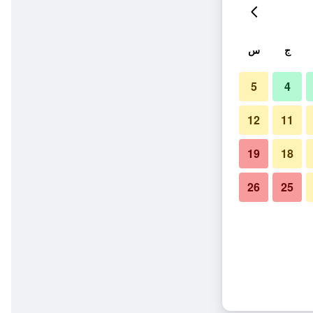
ج
س
5
4
12
11
19
18
26
25