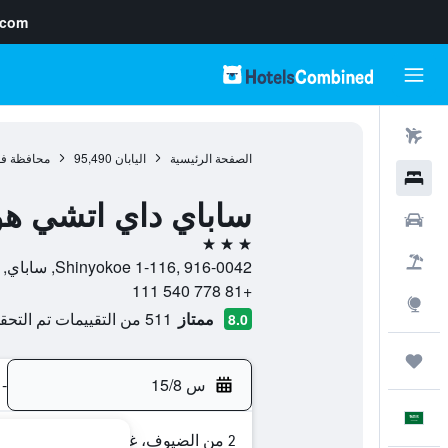
.com
رحلات طيران
الصفحة الرئيسية
اليابان
95,490
محافظة ف
فنادق
ساباي داي اتشي هو
سيارات
3 نجوم
حزم العروض
Shinyokoe 1-116, 916-0042, ساباي, محافظة فوكوي, اليابان
+81 778 540 111
استكشاف
ممتاز
511 من التقييمات تم التحقق منها
8.0
رحلات
س 15/8
-
العَرَبِيَّة
2 من الضيوف، غرفة واحدة