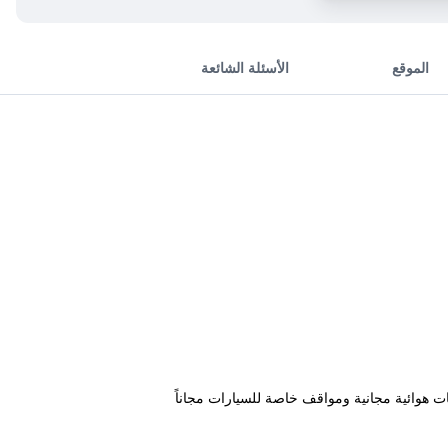
الموقع
الأسئلة الشائعة
 في Sabae، على بعد 12 كم من Fukui Prefecture Industrial Hall، ويتميز بدراجات هوائية مجانية ومواقف خاصة للسيارات مجاناً