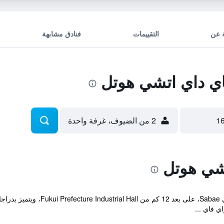
 عن
التقييمات
فنادق مشابهة
ي داي اتشي هوتل
2 من الضيوف، غرفة واحدة
شي هوتل
يقع مكان إقامة "Sabae Daiichi Hotel"
ي فاي ...