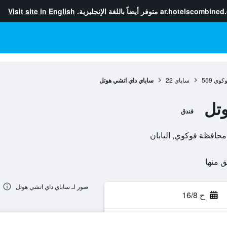
ar.hotelscombined
متوفر أيضاً باللغة الإنجليزية.
Visit site in English
وكوي
559
ساباي
22
ساباي داي اتشي هوتل
تل
فندق
صور لـ ساباي داي اتشي هوتل
ح 16/8