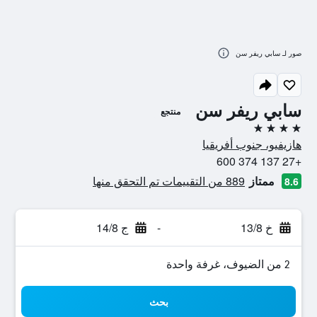
صور لـ سابي ريفر سن
سابي ريفر سن
منتجع
4 نجوم
هازيفيو، جنوب أفريقيا
+27 137 374 600
ممتاز
889 من التقييمات تم التحقق منها
8.6
خ 13/8
-
ج 14/8
2 من الضيوف، غرفة واحدة
بحث