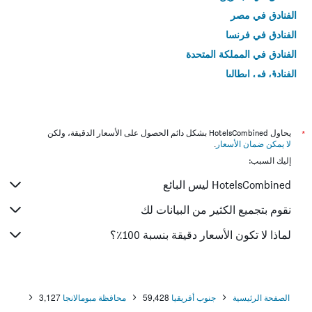
الفنادق في مصر
الفنادق في فرنسا
الفنادق في المملكة المتحدة
الفنادق في إيطاليا
الفنادق في تايلاند
*
يحاول HotelsCombined بشكل دائم الحصول على الأسعار الدقيقة، ولكن
لا يمكن ضمان الأسعار
.
إليك السبب:
HotelsCombined ليس البائع
نقوم بتجميع الكثير من البيانات لك
لماذا لا تكون الأسعار دقيقة بنسبة 100٪؟
الصفحة الرئيسية
جنوب أفريقيا
59,428
محافظة مبومالانجا
3,127