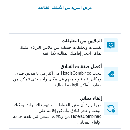
عرض المزيد من الأسئلة الشائعة
الملايين من التعليقات
تقييمات وتعليقات حقيقية من ملايين النزلاء، مثلك
تمامًا. احجز إقامتك المثالية بكل ثقة!
أفضل صفقات الفنادق
يبحث HotelsCombined في أكثر من 3 ملايين فندق
ومكان إقامة ويجمعهم في مكان واحد حتى تتمكن من
مقارنة أماكن الإقامة المثالية.
إلغاء مجاني
من الوارد أن تتغير الخطط — نتفهم ذلك. ولهذا يمكنك
البحث وحجز فنادق وأماكن إقامة على
HotelsCombined من وكالات السفر التي تقدم خدمة
الإلغاء المجاني