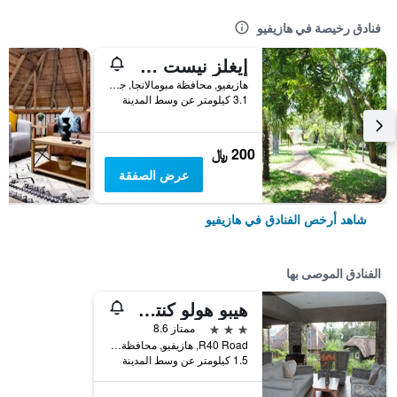
فنادق رخيصة في هازيفيو
إيغلز نيست شاليه
هازيفيو, محافظة مبومالانجا, جنوب أفريقيا
3.1 كيلومتر عن وسط المدينة
200 ﷼
عرض الصفقة
شاهد أرخص الفنادق في هازيفيو
الفنادق الموصى بها
هيبو هولو كنتري إيستيت
3 نجوم
ممتاز 8.6
R40 Road, هازيفيو, محافظة مبومالانجا, جنوب أفريقيا
1.5 كيلومتر عن وسط المدينة