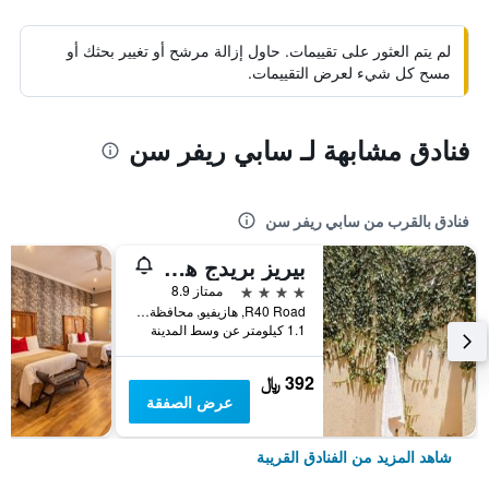
لم يتم العثور على تقييمات. حاول إزالة مرشح أو تغيير بحثك أو
مسح كل شيء لعرض التقييمات.
فنادق مشابهة لـ سابي ريفر سن
فنادق بالقرب من سابي ريفر سن
بيريز بريدج هولو بوتيك هوتل
4 نجوم
ممتاز 8.9
R40 Road, هازيفيو, محافظة مبومالانجا, جنوب أفريقيا
1.1 كيلومتر عن وسط المدينة
392 ﷼
عرض الصفقة
شاهد المزيد من الفنادق القريبة