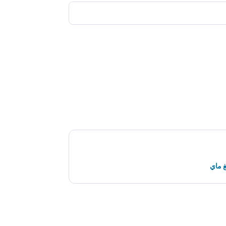
غ ماي