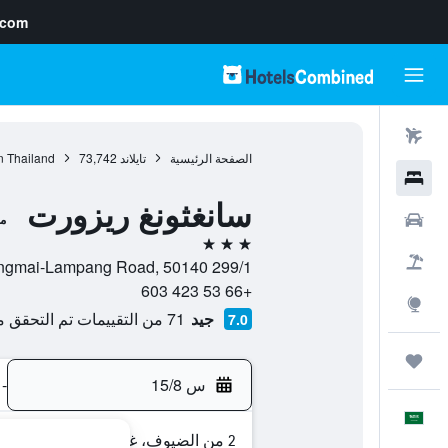
.com
رحلات طيران
الصفحة الرئيسية
تايلاند
73,742
n Thailand
فنادق
سانغثونغ ريزورت
سيارات
م
3 نجوم
حزم العروض
299/1 Chiangmai-Lampang Road, 50140, سارافي, محافظة شيانغ ماي, تايلاند
+66 53 423 603
استكشاف
جيد
71 من التقييمات تم التحقق منها
7.0
رحلات
س 15/8
-
العَرَبِيَّة
2 من الضيوف، غرفة واحدة