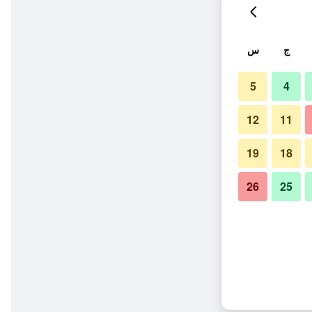
ج
س
5
4
12
11
19
18
26
25