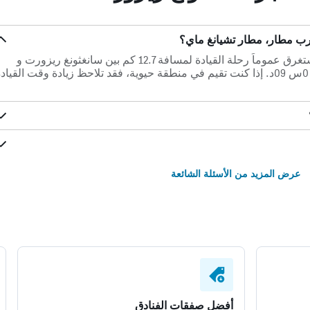
ب مطار، مطار تشيانغ ماي؟
في حالة عدم وجود ازدحام مروري، تستغرق عموماً رحلة القيادة لمسافة 12.7 كم بين سانغثونغ ريزورت و
مطار تشيانغ ماي (أقرب مطار) حوالي 0س 09د. إذا كنت تقيم في منطقة حيوية، فقد تلاحظ زيادة وقت القياد
عرض المزيد من الأسئلة الشائعة
أفضل صفقات الفنادق