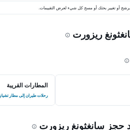
ة مرشح أو تغيير بحثك أو مسح كل شيء لعرض التقييمات.
نغثونغ ريزورت
المطارات القريبة
رحلات طيران إلى مطار تشيان
د حجز سانغثونغ ريزورت