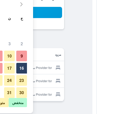
بح
ح
ن
3
2
مزود
10
9
17
16
Provider for سانغثونغ ريزورت
24
23
Provider for سانغثونغ ريزورت
31
30
Provider for سانغثونغ ريزورت
منخفض
متو