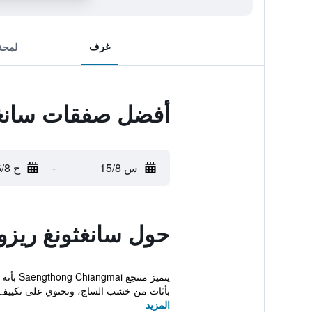
غرف
لمحة
أفضل صفقات سانغث
س 15/8
-
ح 16/8
حول سانغثونغ ريز
يتميز 
بأثاث من خشب الساج، وتحتوي على تكييف 
المزيد