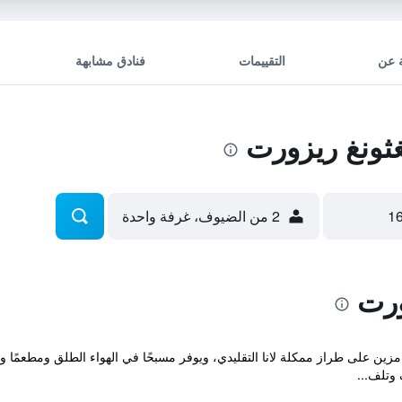
 عن
التقييمات
فنادق مشابهة
ونغ ريزورت
2 من الضيوف، غرفة واحدة
ورت
منتجع Saengthong Chiangmai بأنه مزين على طراز ممكلة لانا التقليدي، ويوفر مسبحًا في الهواء ا
وتلف...