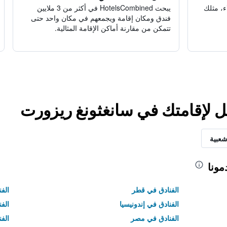
ء، مثلك
يبحث HotelsCombined في أكثر من 3 ملايين
فندق ومكان إقامة ويجمعهم في مكان واحد حتى
تتمكن من مقارنة أماكن الإقامة المثالية.
ل لإقامتك في سانغثونغ ريزورت
شعبية
مونا
الفنادق في قطر
الفن
الفنادق في إندونيسيا
الفن
الفنادق في مصر
الف