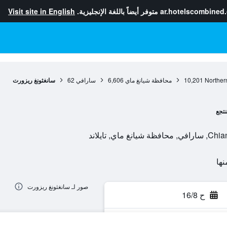
ar.hotelscombined
متوفر أيضاً باللغة الإنجليزية.
Visit site in English
Norther
10,201
محافظة شيانغ ماي
6,606
سارافي
62
سانغثونغ ريزورت
نتجع
صور لـ سانغثونغ ريزورت
ح 16/8