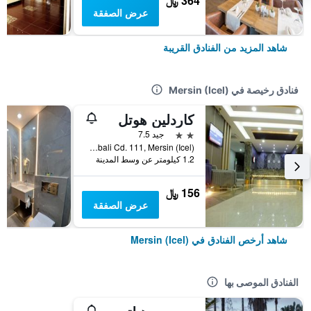
364 ﷼
عرض الصفقة
شاهد المزيد من الفنادق القريبة
فنادق رخيصة في Mersin (Icel)
كاردلين هوتل
2 نجمتين
جيد 7.5
Mesudiye Mah. Fasih Kayabali Cd. 111, Mersin (Icel), تركيا
1.2 كيلومتر عن وسط المدينة
156 ﷼
عرض الصفقة
شاهد أرخص الفنادق في Mersin (Icel)
الفنادق الموصى بها