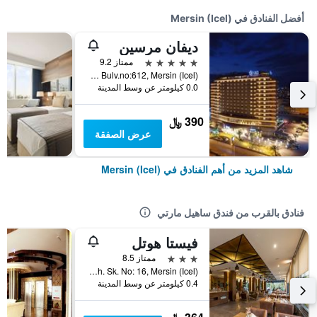
أفضل الفنادق في Mersin (Icel)
ديفان مرسين
5 نجوم
ممتاز 9.2
Akkent mh.Gmk Bulv.no:612, Mersin (Icel), تركيا
0.0 كيلومتر عن وسط المدينة
390 ﷼
عرض الصفقة
شاهد المزيد من أهم الفنادق في Mersin (Icel)
فنادق بالقرب من فندق ساهيل مارتي
فيستا هوتل
3 نجوم
ممتاز 8.5
Akdeniz Mah. Sk. No: 16, Mersin (Icel), تركيا
0.4 كيلومتر عن وسط المدينة