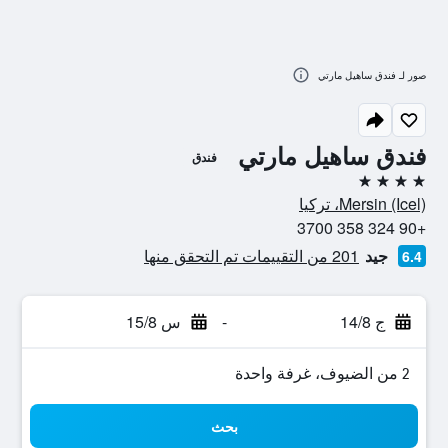
صور لـ فندق ساهيل مارتي
فندق ساهيل مارتي
فندق
4 نجوم
Mersin (Icel)، تركيا
+90 324 358 3700
جيد
201 من التقييمات تم التحقق منها
6.4
ج 14/8
-
س 15/8
2 من الضيوف، غرفة واحدة
بحث