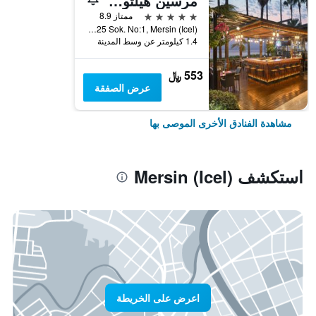
مرسين هيلتون اس اي
5 نجوم
ممتاز 8.9
Palmiye Mah. 1225 Sok. No:1, Mersin (Icel), تركيا
1.4 كيلومتر عن وسط المدينة
553 ﷼
عرض الصفقة
مشاهدة الفنادق الأخرى الموصى بها
استكشف Mersin (Icel)
اعرض على الخريطة