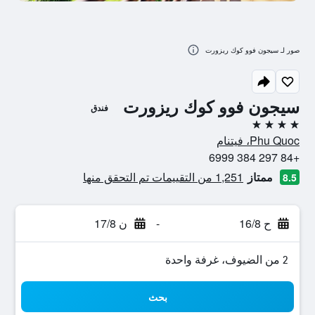
صور لـ سيجون فوو كوك ريزورت
سيجون فوو كوك ريزورت
فندق
4 نجوم
Phu Quoc، فيتنام
+84 297 384 6999
ممتاز
1,251 من التقييمات تم التحقق منها
8.5
ح 16/8
-
ن 17/8
2 من الضيوف، غرفة واحدة
بحث