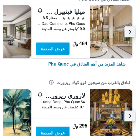
ميليا فينبيرل فو كوك
5 نجوم
ممتاز 8.5
Bai Dai Area, Ganh Dau Commune, Phu Quoc, فيتنام
0.0 كيلومتر عن وسط المدينة
464 ﷼
عرض الصفقة
شاهد المزيد من أهم الفنادق في Phu Quoc
فنادق بالقرب من سيجون فوو كوك ريزورت
لازوري ريزورت آند سبا
64 Tran Hung Dao, Duong Dong, Phu Quoc, فيتنام
0.1 كيلومتر عن وسط المدينة
295 ﷼
عرض الصفقة