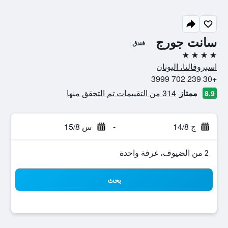
سانت جورج
فندق
4 نجوم
اسبروفالتا، اليونان
+30 239 702 3999
ممتاز
314 من التقييمات تم التحقق منها
8.9
ج 14/8
-
س 15/8
2 من الضيوف، غرفة واحدة
بحث