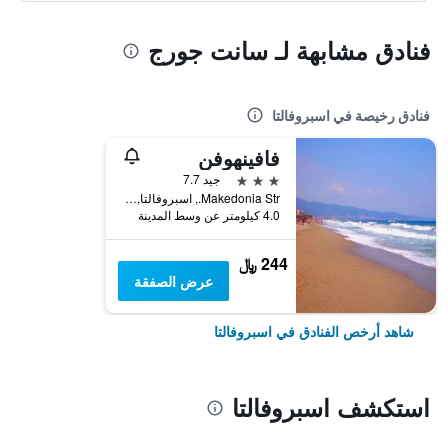
فنادق مشابهة لـ سانت جورج
فنادق رخيصة في اسبروفالتا
فافينهوفن
3 نجوم
جيد 7.7
Makedonia Str., اسبروفالتا, اليونان
4.0 كيلومتر عن وسط المدينة
244 ﷼
عرض الصفقة
شاهد أرخص الفنادق في اسبروفالتا
استكشف اسبروفالتا