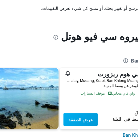
ة مرشح أو تغيير بحثك أو مسح كل شيء لعرض التقييمات.
يروه سي فيو هوتل
بي هوم ريزورت
205, Moo 3, Nongtalay, Mueang, Krabi, Ban Khlong Muang, تايلاند
واي فاي مجاني
موقف السيارات
ط في الليلة
عرض الصفقة