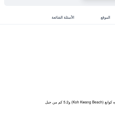
الموقع
الأسئلة الشائعة
يتميز مكان إقامة "Sairougn Seaview Hotel" بمطعم ويقع في Ban Ko Kwang في كرابي على بُعد 300 م من شاطئ كوه كوانغ (Koh Kwang Beach) و5.2 كم من جبل