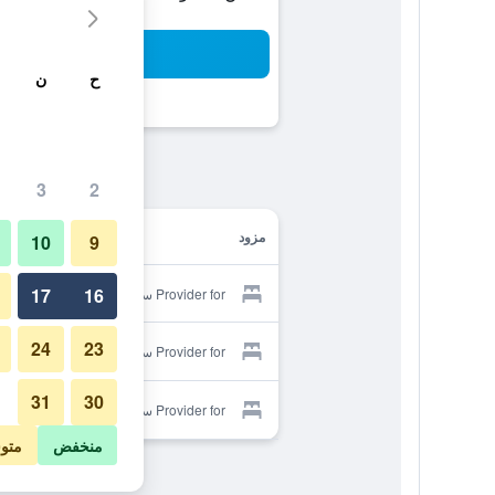
بح
ح
ن
3
2
مزود
10
9
17
16
Provider for سيروه سي فيو هوتل
24
23
Provider for سيروه سي فيو هوتل
31
30
Provider for سيروه سي فيو هوتل
منخفض
متو