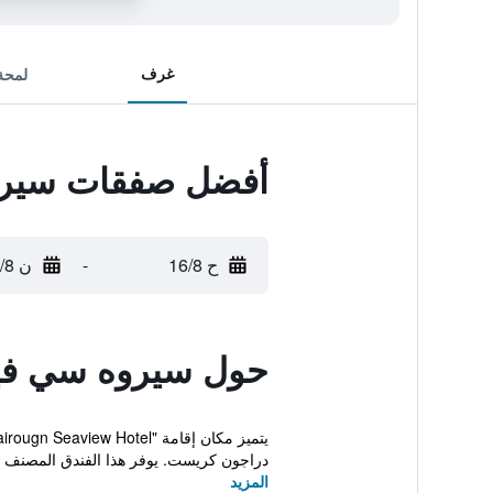
غرف
لمحة
أفضل صفقات سيرو
ح 16/8
-
ن 17/8
حول سيروه سي في
دراجون كريست. يوفر هذا الفندق المصنف ن
المزيد