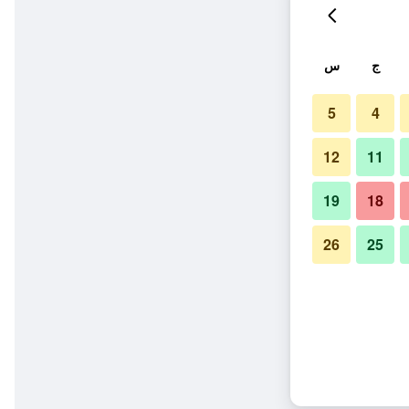
ج
س
5
4
12
11
19
18
26
25