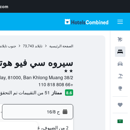
.com
رحلات طيران
الصفحة الرئيسية
تايلاند
73,743
جنوب تايلاند
فنادق
سيروه سي فيو هوت
سيارات
2 نجمتين
حزم العروض
38/2 Moo3 T.Nongtalay, 81000, Ban Khlong Muang, محافظة كرابي, تايلاند
+66 808 818 110
استكشاف
ممتاز
51 من التقييمات تم التحقق منها
8.6
رحلات
ح 16/8
-
العَرَبِيَّة
2 من الضيوف، غرفة واحدة