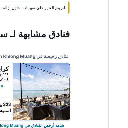
لم يتم العثور على تقييمات. حاول إزال
فنادق مشابهة لـ س
فنادق رخيصة في Ban Khlong Muang
كرا
4.8 كيلومتر عن وسط المدينة
223 ﷼
المتوس
شاهد أرخص الفنادق في Ban Khlong Muang