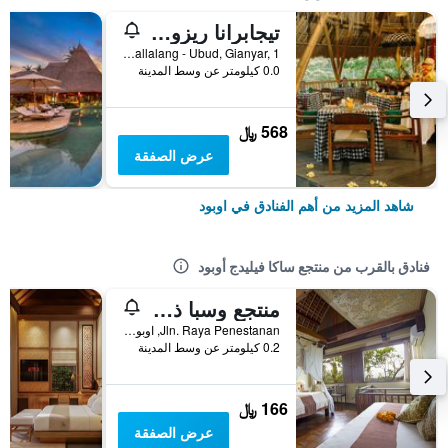
تيجابرانا ريزورت آند سبا
Banjar Sapat, Tegallalang - Ubud, Gianyar, 1, اوبود, إندونيسيا
0.0 كيلومتر عن وسط المدينة
568 ﷼
عرض الصفقة
شاهد المزيد من أهم الفنادق في اوبود
فنادق بالقرب من منتجع ساكا فيليدج أوبود
منتجع وسبا ذا سانغو
Jln. Raya Penestanan, اوبود, إندونيسيا
0.2 كيلومتر عن وسط المدينة
166 ﷼
عرض الصفقة