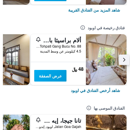
شاهد المزيد من الفنادق القريبة
فنادق رخيصة في اوبود
ألام براسيثا بالي أوبود
Banjar Tohpati Gang Bucu No. 88, اوبود, إندونيسيا
4.5 كيلومتر عن وسط المدينة
48 ﷼
عرض الصفقة
شاهد أرخص الفنادق في اوبود
الفنادق الموصى بها
تانا جيجا، إيه ريزورت باي هاديبرانا
Jalan Goa Gajah, اوبود, إندونيسيا