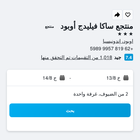
منتجع ساكا فيليدج أوبود
منتجع
3 نجوم
اوبود، إندونيسيا
+62 819 9957 5989
جيد
1,018 من التقييمات تم التحقق منها
7.4
خ 13/8
-
ج 14/8
2 من الضيوف، غرفة واحدة
بحث