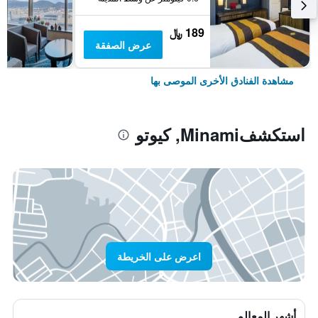
189 ﷼
عرض الصفقة
مشاهدة الفنادق الأخرى الموصى بها
استكشفMinami, كيوتو
اعرض على الخريطة
أشهر المعالم