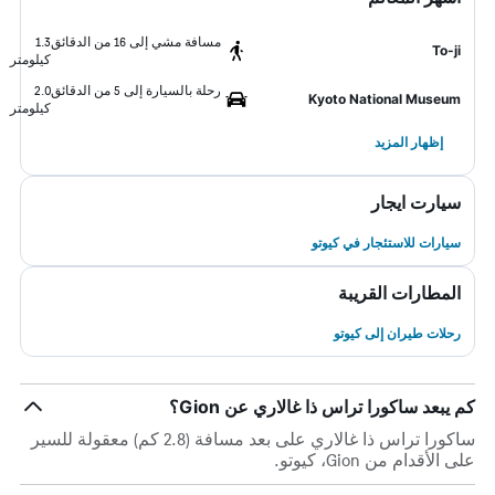
مسافة مشي إلى 16 من الدقائق
1.3
To-ji
كيلومتر
رحلة بالسيارة إلى 5 من الدقائق
2.0
Kyoto National Museum
كيلومتر
إظهار المزيد
سيارت ايجار
سيارات للاستئجار في كيوتو
المطارات القريبة
رحلات طيران إلى كيوتو
كم يبعد ساكورا تراس ذا غالاري عن Gion؟
ساكورا تراس ذا غالاري على بعد مسافة (2.8 كم) معقولة للسير
على الأقدام من Gion، كيوتو.