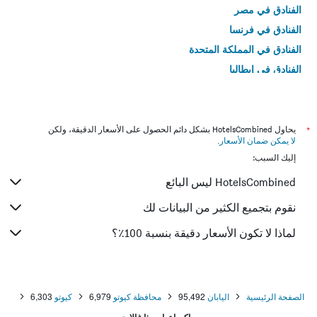
الفنادق في مصر
الفنادق في فرنسا
الفنادق في المملكة المتحدة
الفنادق في إيطاليا
الفنادق في تايلاند
*
يحاول HotelsCombined بشكل دائم الحصول على الأسعار الدقيقة، ولكن
لا يمكن ضمان الأسعار
.
إليك السبب:
HotelsCombined ليس البائع
نقوم بتجميع الكثير من البيانات لك
لماذا لا تكون الأسعار دقيقة بنسبة 100٪؟
الصفحة الرئيسية
اليابان
95,492
محافظة كيوتو
6,979
كيوتو
6,303