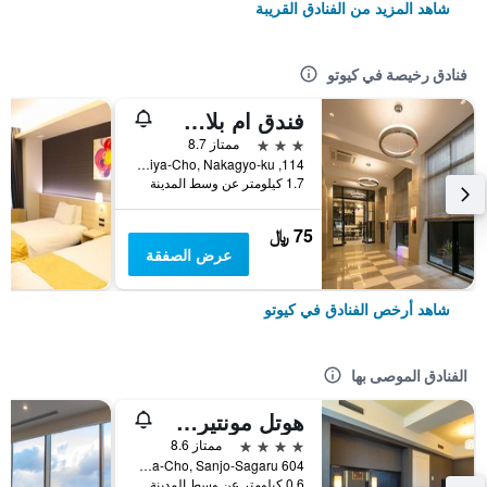
شاهد المزيد من الفنادق القريبة
فنادق رخيصة في كيوتو
فندق ام بلاس شيجاو أوميا
3 نجوم
ممتاز 8.7
114, Nishikiomiya-Cho, Nakagyo-ku, كيوتو, اليابان
1.7 كيلومتر عن وسط المدينة
75 ﷼
عرض الصفقة
شاهد أرخص الفنادق في كيوتو
الفنادق الموصى بها
هوتل مونتيري كيوتو
4 نجوم
ممتاز 8.6
604 Manjuya-Cho, Sanjo-Sagaru, كيوتو, اليابان
0.6 كيلومتر عن وسط المدينة