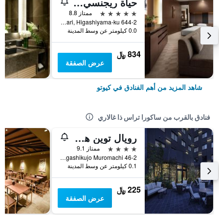
حياة ريجنسي كيوتو
5 نجوم
ممتاز 8.8
644-2 Sanjusangendo-Mawari, Higashiyama-ku, كيوتو, اليابان
0.0 كيلومتر عن وسط المدينة
834 ﷼
عرض الصفقة
شاهد المزيد من أهم الفنادق في كيوتو
فنادق بالقرب من ساكورا تراس ذا غالاري
رويال توين هوتل كيوتو هاشيجوغوتشي
4 نجوم
ممتاز 9.1
Minami-ku Higashikujo Muromachi 46-2, كيوتو, اليابان
0.1 كيلومتر عن وسط المدينة
225 ﷼
عرض الصفقة