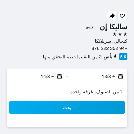
ساليكا إن
فندق
3 نجوم
كيجالي، سريلانكا
+94 352 222 876
لا بأس
2 من التقييمات تم التحقق منها
5.6
خ 13/8
-
ج 14/8
2 من الضيوف، غرفة واحدة
بحث