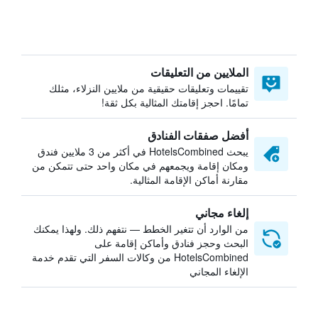
الملايين من التعليقات
تقييمات وتعليقات حقيقية من ملايين النزلاء، مثلك
تمامًا. احجز إقامتك المثالية بكل ثقة!
أفضل صفقات الفنادق
يبحث HotelsCombined في أكثر من 3 ملايين فندق
ومكان إقامة ويجمعهم في مكان واحد حتى تتمكن من
مقارنة أماكن الإقامة المثالية.
إلغاء مجاني
من الوارد أن تتغير الخطط — نتفهم ذلك. ولهذا يمكنك
البحث وحجز فنادق وأماكن إقامة على
HotelsCombined من وكالات السفر التي تقدم خدمة
الإلغاء المجاني