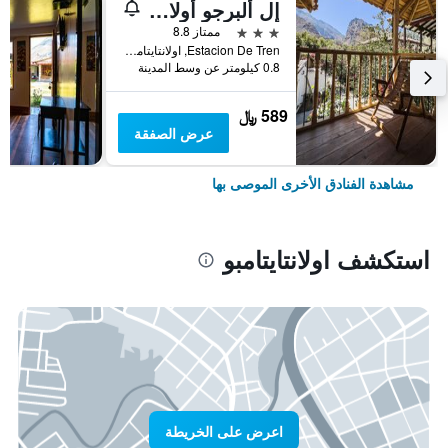
إل ألبرجو أولانتايتامبو
3 نجوم
ممتاز 8.8
Estacion De Tren, اولانتايتامبو, بيرو
0.8 كيلومتر عن وسط المدينة
589 ﷼
عرض الصفقة
مشاهدة الفنادق الأخرى الموصى بها
استكشف اولانتايتامبو
اعرض على الخريطة