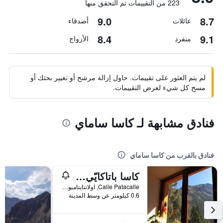
223 من التقييمات تم التحقق منها
9.0
8.7
عائلات
أصدقاء
8.4
9.1
منفرد
الأزواج
لم يتم العثور على تقييمات. حاول إزالة مرشح أو تغيير بحثك أو
مسح كل شيء لعرض التقييمات.
فنادق مشابهة لـ كاسا ساماي
فنادق بالقرب من كاسا ساماي
كاسا باتاكايّي بيد آند بريكفاست هوتل
Calle Patacalle, اولانتايتامبو, بيرو
0.6 كيلومتر عن وسط المدينة