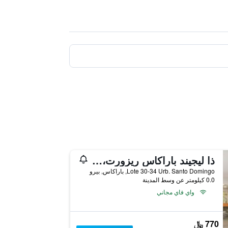
ذا ليجيند باراكاس ريزورت، إيه ديستينيشن باي حياة هوتل
Lote 30-34 Urb. Santo Domingo, باراكاس, بيرو
0.0 كيلومتر عن وسط المدينة
واي فاي مجاني
770 ﷼