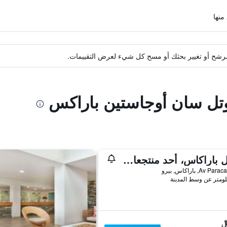
ة مرشح أو تغيير بحثك أو مسح كل شيء لعرض التقييمات.
وتل سان أوجاستين باراكس
هوتل باراكاس، أحد منتجعات مجموعة لوكشري كولكشن، باراكاس
Av P, باراكاس, بيرو