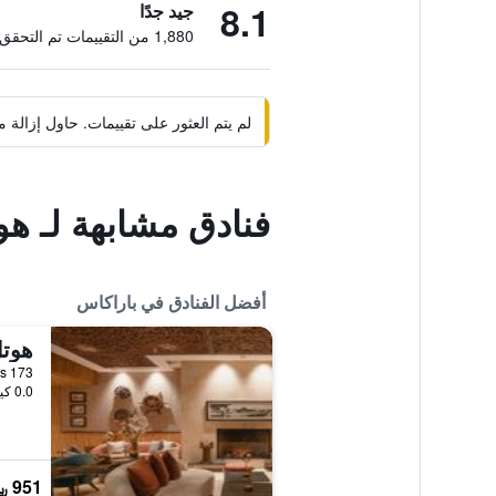
8.1
جيد جدًا
1,880 من التقييمات تم التحقق منها
لم يتم العثور على تقييمات. حاول إزال
فنادق مشابهة لـ ه
أفضل الفنادق في باراكاس
aracas 173
0.0 كيلومتر عن وسط المدينة
951 ﷼