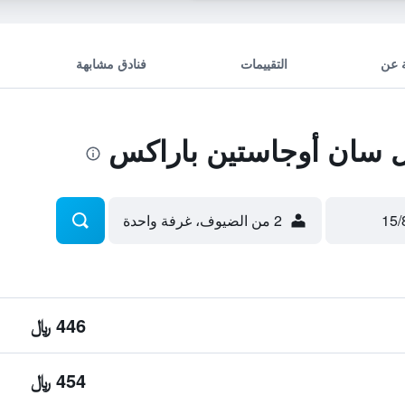
 عن
التقييمات
فنادق مشابهة
 سان أوجاستين باراكس
2 من الضيوف، غرفة واحدة
446 ﷼
454 ﷼