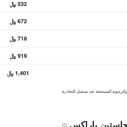
532 ﷼
672 ﷼
718 ﷼
919 ﷼
1,401 ﷼
والرسوم المستحقة عند تسجيل المغادرة.
استين باراكس