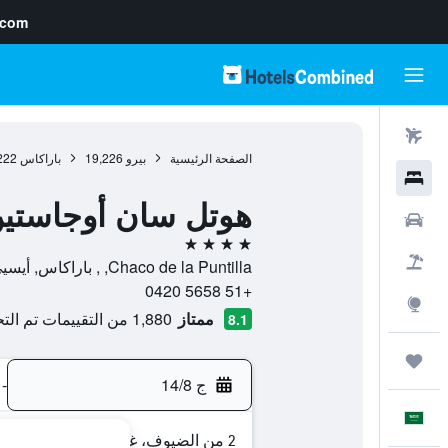
.com
رحلات طيران
الصفحة الرئيسية
بيرو
19,226
باراكاس
222
فنادق
هوتل سان أوجاستي
سيارات
4 نجوم
حزم العروض
Chaco de la Puntilla, , باراكاس, أيسيي, بيرو
+51 5658 0420
استكشاف
ممتاز
1,880 من التقييمات تم التحقق منها
8.1
رحلات
ج 14/8
-
العَرَبِيَّة
2 من الضيوف، غرفة واحدة