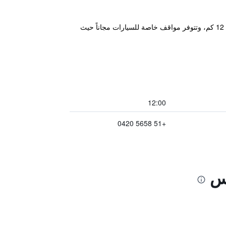
يقع مكان الإقامة في إيكا، ويوفر مسبحاً خارجياً وغرف تتميز بإطلالات على البحر، كما تبعد محمية باراكاس الطبيعية مسافة 12 كم، وتتوفر مواقف خاصة للسيارات مجاناً حيث
12:00
+51 5658 0420
كس