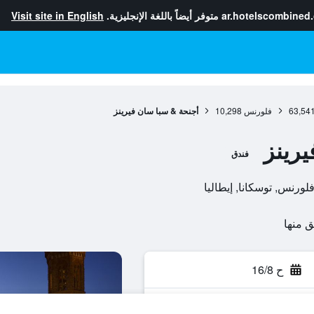
ar.hotelscombined
متوفر أيضاً باللغة الإنجليزية.
Visit site in English
63,54
فلورنس
10,298
أجنحة & سبا سان فيرينز
رينز
فندق
ح 16/8