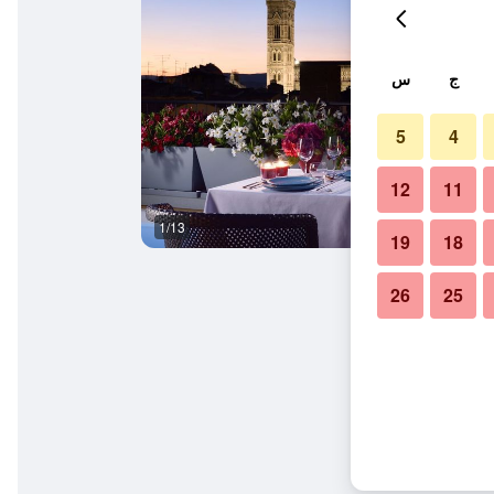
ج
س
5
4
12
11
1/13
آخر
19
18
26
25