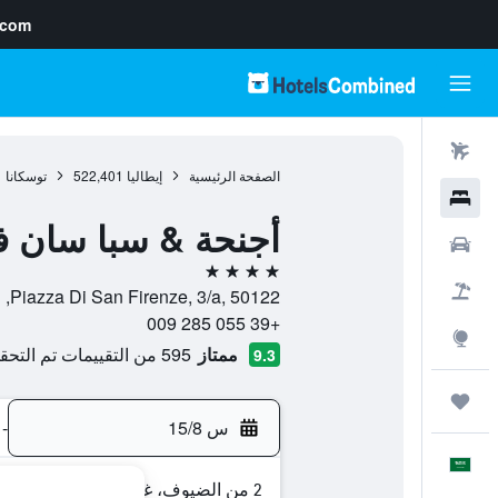
.com
رحلات طيران
الصفحة الرئيسية
إيطاليا
522,401
توسكانا
1
فنادق
أجنحة & سبا سان في
سيارات
4 نجوم
حزم العروض
Piazza Di San Firenze, 3/a, 50122, فلورنس, توسكانا, إيطاليا
+39 055 285 009
استكشاف
ممتاز
595 من التقييمات تم التحقق منها
9.3
رحلات
س 15/8
-
العَرَبِيَّة
2 من الضيوف، غرفة واحدة