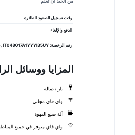
من الجيد أن تعلم
وقت تسجيل الصعود للطائرة
الدفع والإلغاء
رقم الرخصة: 048017ALB0545, IT048017A1YYYIB5UY
المزايا ووسائل الر
بار / صالة
واي فاي مجاني
آلة صنع القهوة
واي فاي متوفر في جميع المناط