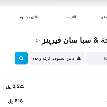
 عن
التقييمات
فنادق مشابهة
 & سبا سان فيرينز
2 من الضيوف، غرفة واحدة
2,523 ﷼
818 ﷼