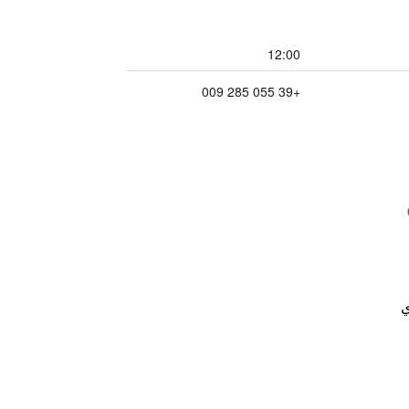
12:00
+39 055 285 009
ي