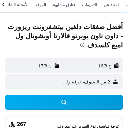
لمحة عن
التقييمات
فنادق مشابهة
الموقع
الأسئلة الشائعة
أفضل صفقات دلفين بيتشفرونت ريزورت
- داون تاون بويرتو فالارتا أوبشونال ول
اميع كلسدف
ح 16/8
-
ن 17/8
2 من الضيوف، غرفة واحدة
267 ﷼
غرفة قياسية، نوع السرير غير معروف