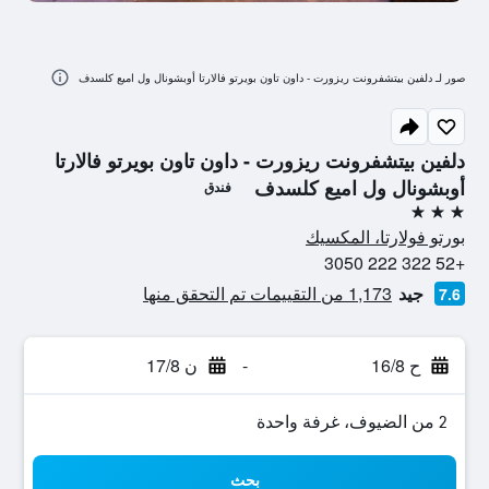
صور لـ دلفين بيتشفرونت ريزورت - داون تاون بويرتو فالارتا أوبشونال ول اميع كلسدف
دلفين بيتشفرونت ريزورت - داون تاون بويرتو فالارتا
أوبشونال ول اميع كلسدف
فندق
3 نجوم
بورتو فولارتا، المكسيك
+52 322 222 3050
جيد
1,173 من التقييمات تم التحقق منها
7.6
ح 16/8
-
ن 17/8
2 من الضيوف، غرفة واحدة
بحث