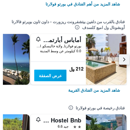
شاهد المزيد من أهم الفنادق في بورتو فولارتا
فنادق بالقرب من دلفين بيتشفرونت ريزورت - داون تاون بويرتو فالارتا
أوبشونال ول اميع كلسدف
أماباس أبارتمنتس بويرتو فالارتا
بورتو فولارتا, ولاية خاليسكو, المكسيك
0.0 كيلومتر عن وسط المدينة
212 ﷼
عرض الصفقة
شاهد المزيد من الفنادق القريبة
فنادق رخيصة في بورتو فولارتا
Alexandross Hostel Bnb
2 نجمتين
جيد 6.6