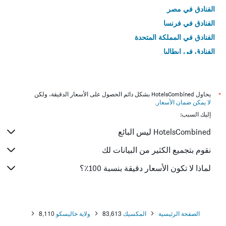
الفنادق في مصر
الفنادق في فرنسا
الفنادق في المملكة المتحدة
الفنادق في إيطاليا
الفنادق في تايلاند
*
يحاول HotelsCombined بشكل دائم الحصول على الأسعار الدقيقة، ولكن
لا يمكن ضمان الأسعار
.
إليك السبب:
HotelsCombined ليس البائع
نقوم بتجميع الكثير من البيانات لك
لماذا لا تكون الأسعار دقيقة بنسبة 100٪؟
الصفحة الرئيسية
المكسيك
83,613
ولاية خاليسكو
8,110