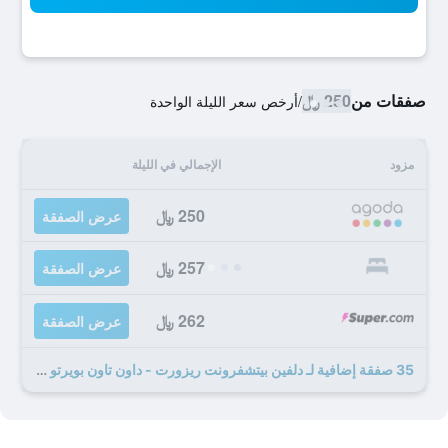
صفقات من
250 ﷼
/
أرخص سعر الليلة الواحدة
مزود
الإجمالي في الليلة
250 ﷼
عرض الصفقة
257 ﷼
عرض الصفقة
262 ﷼
عرض الصفقة
35 صفقة إضافية لـ دلفين بيتشفرونت ريزورت - داون تاون بويرتو فالارتا أوبشونال ول اميع كلسدف