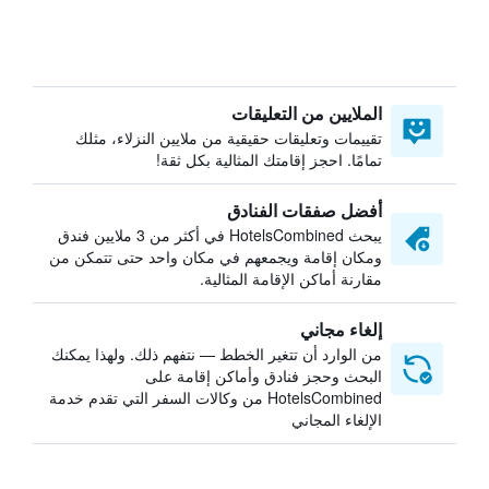
الملايين من التعليقات
تقييمات وتعليقات حقيقية من ملايين النزلاء، مثلك
تمامًا. احجز إقامتك المثالية بكل ثقة!
أفضل صفقات الفنادق
يبحث HotelsCombined في أكثر من 3 ملايين فندق
ومكان إقامة ويجمعهم في مكان واحد حتى تتمكن من
مقارنة أماكن الإقامة المثالية.
إلغاء مجاني
من الوارد أن تتغير الخطط — نتفهم ذلك. ولهذا يمكنك
البحث وحجز فنادق وأماكن إقامة على
HotelsCombined من وكالات السفر التي تقدم خدمة
الإلغاء المجاني