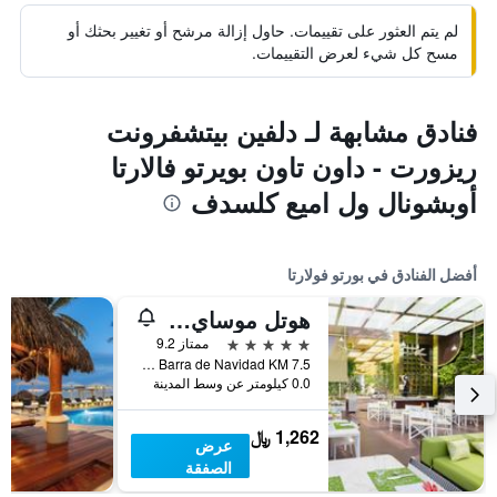
لم يتم العثور على تقييمات. حاول إزالة مرشح أو تغيير بحثك أو
مسح كل شيء لعرض التقييمات.
فنادق مشابهة لـ دلفين بيتشفرونت
ريزورت - داون تاون بويرتو فالارتا
أوبشونال ول اميع كلسدف
أفضل الفنادق في بورتو فولارتا
هوتل موساي بويرتو فالارتا أدالتس ٔنل
5 نجوم
ممتاز 9.2
Carretera a Barra de Navidad KM 7.5, بورتو فولارتا, ولاية خاليسكو, المكسيك
0.0 كيلومتر عن وسط المدينة
1,262 ﷼
عرض
الصفقة