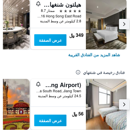
هيلتون شنغهاي هونغكياو
5 نجوم
ممتاز 8.7
No.1116 Hong Song East Road, شنغهاي, الصين
2.8 كيلومتر عن وسط المدينة
349 ﷼
عرض الصفقة
شاهد المزيد من الفنادق القريبة
فنادق رخيصة في شنغهاي
Pod Inn (Shanghai Pudong Airport)
No. 10 Shuizha South Road, Jiang Town, شنغهاي, الصين
24.5 كيلومتر عن وسط المدينة
56 ﷼
عرض الصفقة