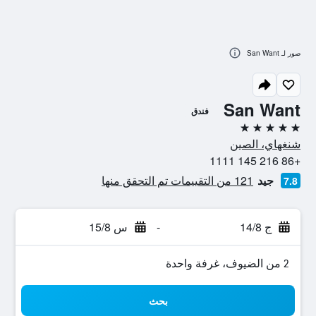
صور لـ San Want
San Want
فندق
5 نجوم
شنغهاي، الصين
+86 216 145 1111
جيد
121 من التقييمات تم التحقق منها
7.8
ج 14/8
-
س 15/8
2 من الضيوف، غرفة واحدة
بحث