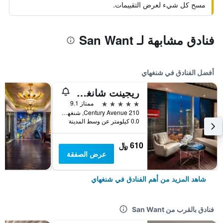
مسح كل شيء لعرض التقييمات.
فنادق مشابهة لـ San Want
أفضل الفنادق في شنغهاي
ريجينت شانغهاي بودونج
5 نجوم
ممتاز 9.1
210 Century Avenue, شنغهاي, الصين
0.0 كيلومتر عن وسط المدينة
610 ﷼
عرض الصفقة
شاهد المزيد من أهم الفنادق في شنغهاي
فنادق بالقرب من San Want