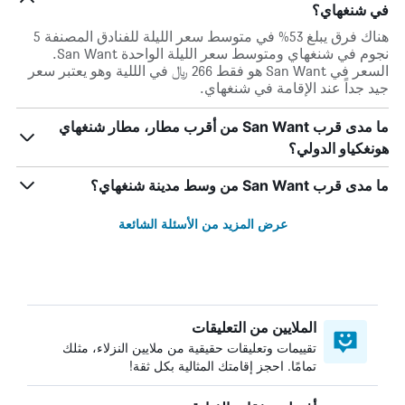
في شنغهاي؟
هناك فرق يبلغ 53% في متوسط ​​سعر الليلة للفنادق المصنفة 5
نجوم في شنغهاي ومتوسط ​​سعر الليلة الواحدة San Want.
السعر في San Want هو فقط 266 ﷼ في الللية وهو يعتبر سعر
جيد جداً عند الإقامة في شنغهاي.
ما مدى قرب San Want من أقرب مطار، مطار شنغهاي
هونغكياو الدولي؟
ما مدى قرب San Want من وسط مدينة شنغهاي؟
عرض المزيد من الأسئلة الشائعة
الملايين من التعليقات
تقييمات وتعليقات حقيقية من ملايين النزلاء، مثلك
تمامًا. احجز إقامتك المثالية بكل ثقة!