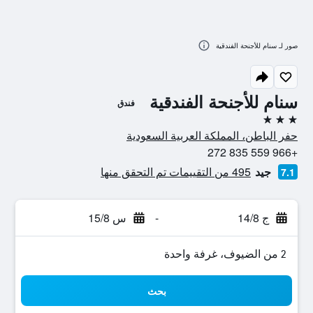
صور لـ سنام للأجنحة الفندقية
سنام للأجنحة الفندقية
فندق
3 نجوم
حفر الباطن، المملكة العربية السعودية
+966 559 835 272
جيد
495 من التقييمات تم التحقق منها
7.1
ج 14/8
-
س 15/8
2 من الضيوف، غرفة واحدة
بحث