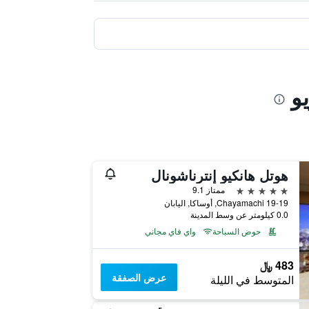
و
هوتل هانكيو إنترناشونال
5 نجوم
ممتاز 9.1
19-19 Chayamachi, أوساكا, اليابان
0.0 كيلومتر عن وسط المدينة
حوض السباحة
واي فاي مجاني
483 ﷼
عرض الصفقة
المتوسط في الليلة