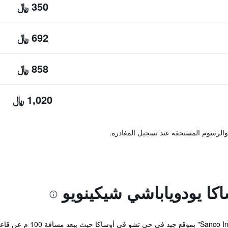
350 ﷼
692 ﷼
858 ﷼
1,020 ﷼
والرسوم المستحقة عند تسجيل المغادرة.
كا يودوياباشي شيكينويو