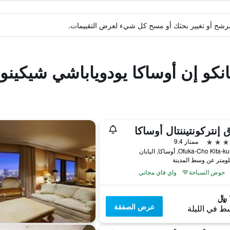
ة مرشح أو تغيير بحثك أو مسح كل شيء لعرض التقييمات.
نكو إن أوساكا يودوياباشي شيكينوي
 إنتركونتيننتال أوساكا
ممتاز 9.4
حوض السباحة
واي فاي مجاني
عرض الصفقة
ط في الليلة