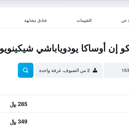
 عن
التقييمات
فنادق مشابهة
إن أوساكا يودوياباشي شيكينويو
2 من الضيوف، غرفة واحدة
285 ﷼
349 ﷼