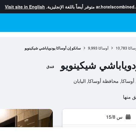
ar.hotelscombined
متوفر أيضاً باللغة الإنجليزية.
Visit site in English
ساكا
10,783
أوساكا
9,993
سانكو إن أوساكا يودوياباشي شيكينويو
دوياباشي شيكينويو
فندق
س 15/8