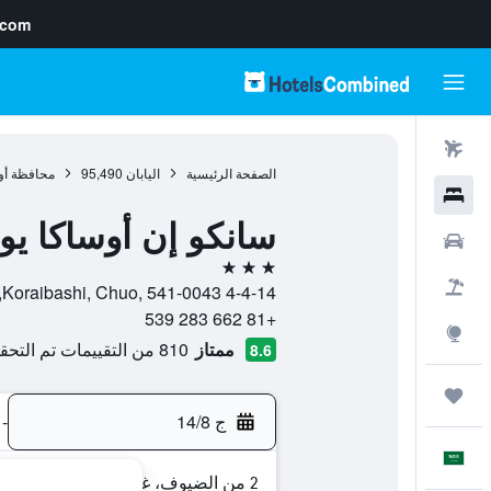
.com
رحلات طيران
الصفحة الرئيسية
اليابان
95,490
محافظة أو
فنادق
سانكو إن أوساكا يو
سيارات
3 نجوم
حزم العروض
4-4-14 Koraibashi, Chuo, 541-0043, أوساكا, محافظة أوساكا, اليابان
+81 662 283 539
استكشاف
ممتاز
810 من التقييمات تم التحقق منها
8.6
رحلات
ج 14/8
-
العَرَبِيَّة
2 من الضيوف، غرفة واحدة