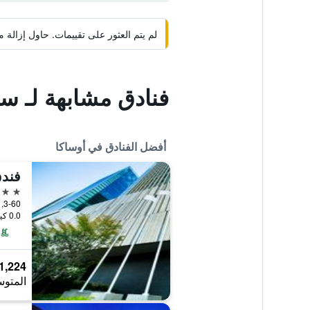
لم يتم العثور على تقييمات. حاول إزال
فنادق مشابهة لـ سا
أفضل الفنادق في أوساكا
فندق
5 نجوم
3-60, Ofuka-Cho Kita-ku, أوساكا, اليابان
0.0 كيلومتر عن وسط المدينة
1,224 ﷼
المتوس