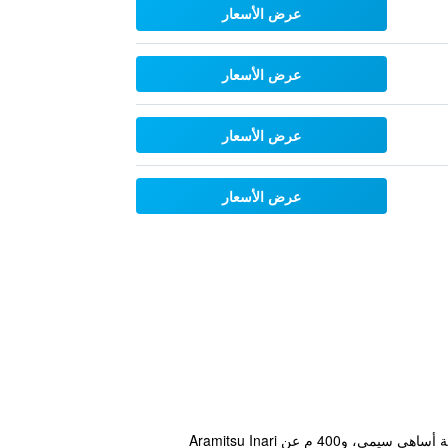
عرض الأسعار
عرض الأسعار
عرض الأسعار
عرض الأسعار
يتمتع مكان إقامة "Sanco Inn Osaka Yodoyabashi" بموقع جيد في حي تشو في أوساكا حيث يبعد مسافة 100 م عن قاعة أساهي سيمي، و400 م عن Aramitsu Inari