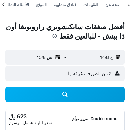
لمحة عن
التقييمات
فنادق مشابهة
الموقع
الأسئلة الشائعة
أفضل صفقات سانكتشويري راروتونغا أون
ذا بيتش - للبالغين فقط
ج 14/8
-
س 15/8
2 من الضيوف، غرفة واحدة
623 ﷼
Double room، 1 سرير توأم
سعر الليلة شامل الرسوم