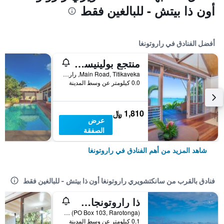
أون ذا بيتش - للبالغين فقط
أفضل الفنادق في راروتونغا
منتجع بولينيسيان ليتل
Main Road, Titikaveka, راروتونغا, جزر كوك
0.0 كيلومتر عن وسط المدينة
1,810 ﷼
عرض
الصفقة
شاهد المزيد من أهم الفنادق في راروتونغا
فنادق بالقرب من سانكتشويري راروتونغا أون ذا بيتش - للبالغين فقط
ذا راروتونجان بيتش ريزورت آند لاجوناريوم
Aroa Beach (PO Box 103, Rarotonga), راروتونغا, جزر كوك
0.1 كيلومتر عن وسط المدينة