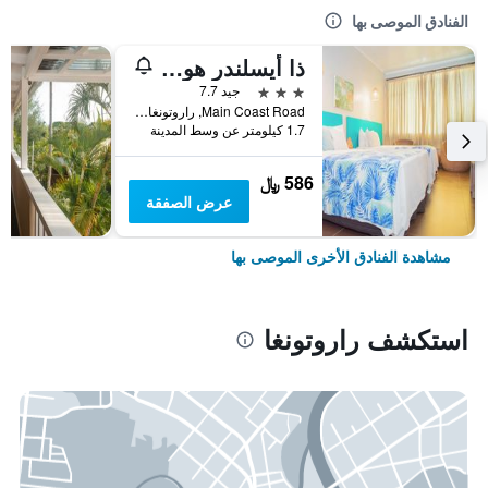
الفنادق الموصى بها
ذا أيسلندر هوتل
3 نجوم
جيد 7.7
Main Coast Road, راروتونغا, جزر كوك
1.7 كيلومتر عن وسط المدينة
586 ﷼
عرض الصفقة
مشاهدة الفنادق الأخرى الموصى بها
استكشف راروتونغا