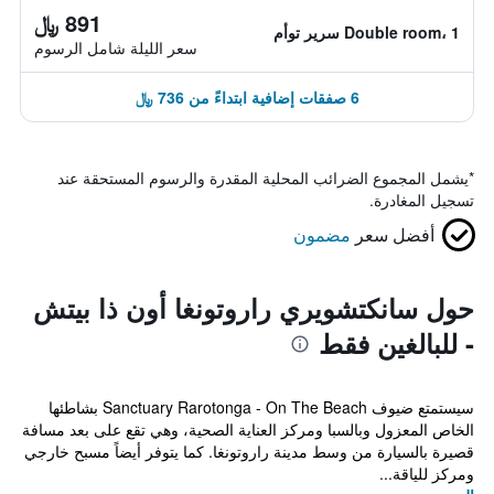
891 ﷼
Double room، 1 سرير توأم
سعر الليلة شامل الرسوم
6 صفقات إضافية ابتداءً من 736 ﷼
*
يشمل المجموع الضرائب المحلية المقدرة والرسوم المستحقة عند
تسجيل المغادرة.
أفضل سعر
مضمون
حول سانكتشويري راروتونغا أون ذا بيتش
- للبالغين فقط
سيستمتع ضيوف Sanctuary Rarotonga - On The Beach بشاطئها
الخاص المعزول وبالسبا ومركز العناية الصحية، وهي تقع على بعد مسافة
قصيرة بالسيارة من وسط مدينة راروتونغا. كما يتوفر أيضاً مسبح خارجي
ومركز للياقة...