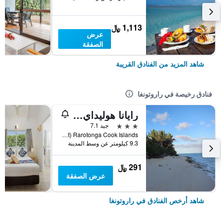
1,113 ﷼
عرض
الصفقة
شاهد المزيد من الفنادق القريبة
فنادق رخيصة في راروتونغا
رايانا هوليداي أكوموديشن
3 نجوم
جيد 7.1
Box 72(Akapauo, Titikaveka, South East) Rarotonga Cook Islands, راروتونغا, جزر كوك
9.3 كيلومتر عن وسط المدينة
291 ﷼
عرض الصفقة
شاهد أرخص الفنادق في راروتونغا