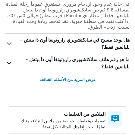
في حالة عدم وجود ازدحام مروري، تستغرق عموماً رحلة القيادة
لمسافة 9.8 كم بين سانكتشويري راروتونغا أون ذا بيتش -
للبالغين فقط و مطار Rarotonga (أقرب مطار) حوالي 0س 07د.
إذا كنت تقيم في منطقة حيوية، فقد تلاحظ زيادة وقت القيادة
بسبب ازدحام الطرق.
هل يوجد مسبح في سانكتشويري راروتونغا أون ذا بيتش -
للبالغين فقط؟
ما هو رقم هاتف سانكتشويري راروتونغا أون ذا بيتش -
للبالغين فقط؟
عرض المزيد من الأسئلة الشائعة
الملايين من التعليقات
تقييمات وتعليقات حقيقية من ملايين النزلاء، مثلك
تمامًا. احجز إقامتك المثالية بكل ثقة!