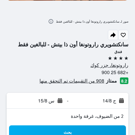
صور لـ سانكتشويري راروتونغا أون ذا بيتش - للبالغين فقط
سانكتشويري راروتونغا أون ذا بيتش - للبالغين فقط
فندق
4 نجوم
راروتونغا، جزر كوك
+682 25 900
ممتاز
908 من التقييمات تم التحقق منها
8.2
ج 14/8
-
س 15/8
2 من الضيوف، غرفة واحدة
بحث