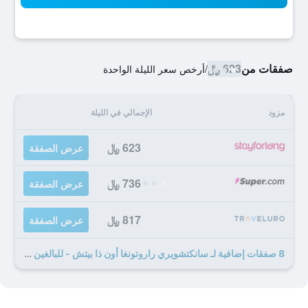
صفقات من
623 ﷼
/
أرخص سعر الليلة الواحدة
مزود
الإجمالي في الليلة
623 ﷼
عرض الصفقة
736 ﷼
عرض الصفقة
817 ﷼
عرض الصفقة
8 صفقات إضافية لـ سانكتشويري راروتونغا أون ذا بيتش - للبالغين فقط