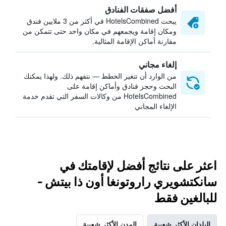
أفضل صفقات الفنادق
يبحث HotelsCombined في أكثر من 3 ملايين فندق
ومكان إقامة ويجمعهم في مكان واحد حتى تتمكن من
مقارنة أماكن الإقامة المثالية.
إلغاء مجاني
من الوارد أن تتغير الخطط — نتفهم ذلك. ولهذا يمكنك
البحث وحجز فنادق وأماكن إقامة على
HotelsCombined من وكالات السفر التي تقدم خدمة
الإلغاء المجاني
اعثر على نتائج أفضل لإقامتك في
سانكتشويري راروتونغا أون ذا بيتش -
للبالغين فقط
البلدان الأكثر شعبية
المدن الأكثر شعبية