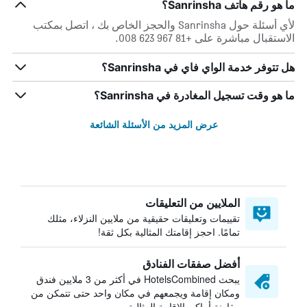
ما هو رقم هاتف Sanrinsha؟
لأي أسئلة حول Sanrinsha والحجز الخاص بك ، اتصل بمكتب
الاستقبال مباشرة على +81 967 623 008.
هل تتوفر خدمة الواي فاي في Sanrinsha؟
ما هو وقت تسجيل المغادرة في Sanrinsha؟
عرض المزيد من الأسئلة الشائعة
الملايين من التعليقات
تقييمات وتعليقات حقيقية من ملايين النزلاء، مثلك
تمامًا. احجز إقامتك المثالية بكل ثقة!
أفضل صفقات الفنادق
يبحث HotelsCombined في أكثر من 3 ملايين فندق
ومكان إقامة ويجمعهم في مكان واحد حتى تتمكن من
مقارنة أماكن الإقامة المثالية.