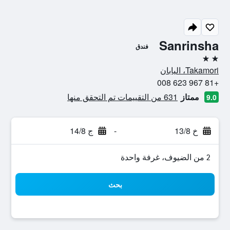
Sanrinsha
فندق
2 نجمتين
Takamori، اليابان
+81 967 623 008
ممتاز
631 من التقييمات تم التحقق منها
9.0
خ 13/8
-
ج 14/8
2 من الضيوف، غرفة واحدة
بحث