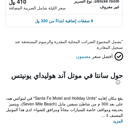
410 ﷼
Deluxe room، نوع السرير
غير معروف
سعر الليلة شامل الصريبة المضافة
9 صفقات إضافية ابتداءً من 320 ﷼
*
يشمل المجموع الضرائب المحلية المقدرة والرسوم المستحقة عند
تسجيل المغادرة.
أفضل سعر
مضمون
حول سانتا في موتل آند هوليداي يونيتس
يقع مكان إقامة "Santa Fe Motel and Holiday Units" في لينوكس هيد،
على بعد 300 م من شاطئ سيفين مايل (Seven Mile Beach)، ويتميز
بحديقة ومواقف خاصة للسيارات مجاناً ومرافق للشواء. لدى هذا الموتيل
المصنف 3 ...
المزيد