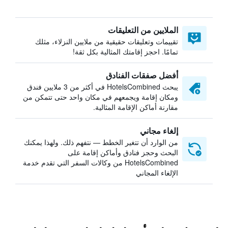
الملايين من التعليقات
تقييمات وتعليقات حقيقية من ملايين النزلاء، مثلك
تمامًا. احجز إقامتك المثالية بكل ثقة!
أفضل صفقات الفنادق
يبحث HotelsCombined في أكثر من 3 ملايين فندق
ومكان إقامة ويجمعهم في مكان واحد حتى تتمكن من
مقارنة أماكن الإقامة المثالية.
إلغاء مجاني
من الوارد أن تتغير الخطط — نتفهم ذلك. ولهذا يمكنك
البحث وحجز فنادق وأماكن إقامة على
HotelsCombined من وكالات السفر التي تقدم خدمة
الإلغاء المجاني