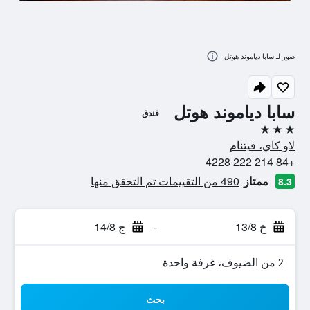
صور لـ سابا دياموند هوتل
سابا دياموند هوتل
فندق
3 نجوم
لاو كاي، فيتنام
+84 214 222 4228
ممتاز
490 من التقييمات تم التحقق منها
8.3
خ 13/8
-
ج 14/8
2 من الضيوف، غرفة واحدة
بحث