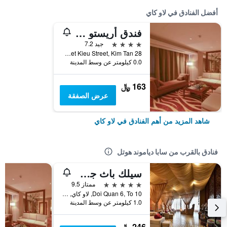
أفضل الفنادق في لاو كاي
فندق أريستو إنترناشونال
4 نجوم
جيد 7.2
28 Yet Kieu Street, Kim Tan, لاو كاي, فيتنام
0.0 كيلومتر عن وسط المدينة
163 ﷼
عرض الصفقة
شاهد المزيد من أهم الفنادق في لاو كاي
فنادق بالقرب من سابا دياموند هوتل
سيلك باث جراند سابا ريزورت آند سبا
5 نجوم
ممتاز 9.5
Doi Quan 6, To 10, لاو كاي, فيتنام
1.0 كيلومتر عن وسط المدينة
246 ﷼