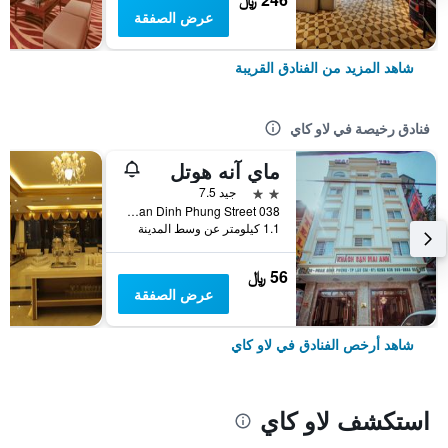
عرض الصفقة
شاهد المزيد من الفنادق القريبة
فنادق رخيصة في لاو كاي
ماي آنه هوتل
2 نجمتين
جيد 7.5
038 Phan Dinh Phung Street, لاو كاي, فيتنام
1.1 كيلومتر عن وسط المدينة
56 ﷼
عرض الصفقة
شاهد أرخص الفنادق في لاو كاي
استكشف لاو كاي