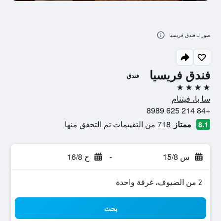
صور لـ فندق فريسيا
فندق فريسيا
فندق
4 نجوم
سا با، فيتنام
+84 214 625 8989
ممتاز
718 من التقييمات تم التحقق منها
8.1
س 15/8
-
ح 16/8
2 من الضيوف، غرفة واحدة
بحث