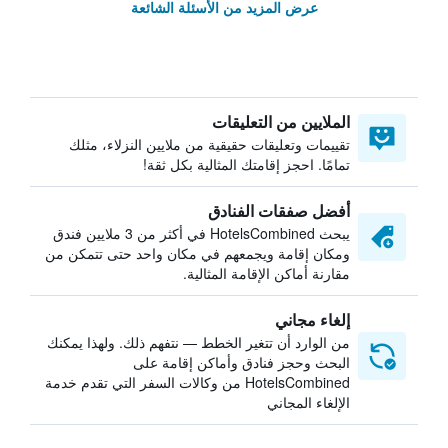
عرض المزيد من الأسئلة الشائعة
الملايين من التعليقات
تقييمات وتعليقات حقيقية من ملايين النزلاء، مثلك
تمامًا. احجز إقامتك المثالية بكل ثقة!
أفضل صفقات الفنادق
يبحث HotelsCombined في أكثر من 3 ملايين فندق
ومكان إقامة ويجمعهم في مكان واحد حتى تتمكن من
مقارنة أماكن الإقامة المثالية.
إلغاء مجاني
من الوارد أن تتغير الخطط — نتفهم ذلك. ولهذا يمكنك
البحث وحجز فنادق وأماكن إقامة على
HotelsCombined من وكالات السفر التي تقدم خدمة
الإلغاء المجاني