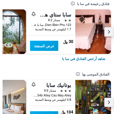
فنادق رخيصة في سا با
سابا ستاي هوتل
2 نجمتين
ممتاز 8.2
123 Dien Bien Phu, سا با, فيتنام
1.7 كيلومتر عن وسط المدينة
30 ﷼
عرض الصفقة
شاهد أرخص الفنادق في سا با
الفنادق الموصى بها
بوتانيك سابا
3 نجوم
ممتاز 9.9
No 8a, 54b Alley Cau May Alley, سا با, فيتنام
0.8 كيلومتر عن وسط المدينة
104 ﷼