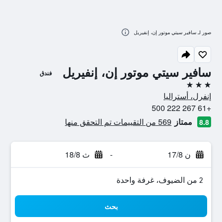
صور لـ سافير سيتي موتور إن، إنفيريل
سافير سيتي موتور إن، إنفيريل
فندق
3 نجوم
إنفرل، أستراليا
+61 267 222 500
ممتاز
569 من التقييمات تم التحقق منها
8.8
ن 17/8
-
ث 18/8
2 من الضيوف، غرفة واحدة
بحث