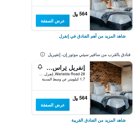
564 ﷼
عرض الصفقة
شاهد المزيد من أهم الفنادق في إنفرل
فنادق بالقرب من سافير سيتي موتور إن، إنفيريل
إنفريل تِراس موتور لودج
28 Warialda Road, إنفرل, NSW, أستراليا
1.7 كيلومتر عن وسط المدينة
564 ﷼
عرض الصفقة
شاهد المزيد من الفنادق القريبة