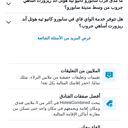
ما مدى قرب سابورو كانيو تيه هوتل آند ريزورت أساهي
جروب من وسط مدينة سابورو؟
هل تتوفر خدمة الواي فاي في سابورو كانيو تيه هوتل آند
ريزورت أساهي جروب؟
عرض المزيد من الأسئلة الشائعة
الملايين من التعليقات
تقييمات وتعليقات حقيقية من ملايين النزلاء، مثلك
تمامًا. احجز إقامتك المثالية بكل ثقة!
أفضل صفقات الفنادق
يبحث HotelsCombined في أكثر من 3 ملايين فندق
ومكان إقامة ويجمعهم في مكان واحد حتى تتمكن من
مقارنة أماكن الإقامة المثالية.
إلغاء مجاني