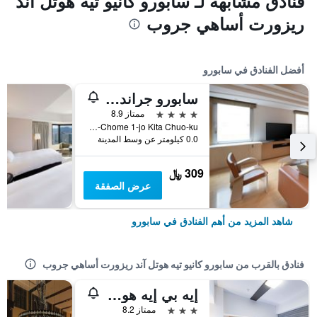
فنادق مشابهة لـ سابورو كانيو تيه هوتل آند
ريزورت أساهي جروب
أفضل الفنادق في سابورو
سابورو جراند هوتل
4 نجوم
ممتاز 8.9
Nishi 4-Chome 1-jo Kita Chuo-ku, سابورو, اليابان
0.0 كيلومتر عن وسط المدينة
309 ﷼
عرض الصفقة
شاهد المزيد من أهم الفنادق في سابورو
فنادق بالقرب من سابورو كانيو تيه هوتل آند ريزورت أساهي جروب
إيه بي إيه هوتل آند ريزورت سابورو
3 نجوم
ممتاز 8.2