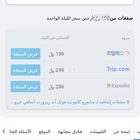
صفقات من
198 ﷼
/
أرخص سعر الليلة الواحدة
مزود
الإجمالي في الليلة
198 ﷼
عرض الصفقة
249 ﷼
عرض الصفقة
286 ﷼
عرض الصفقة
8 صفقات إضافية لـ سابورو كانيو تيه هوتل آند ريزورت أساهي جروب
لمحة عن
التقييمات
فنادق مشابهة
الموقع
الأسئلة الشائعة