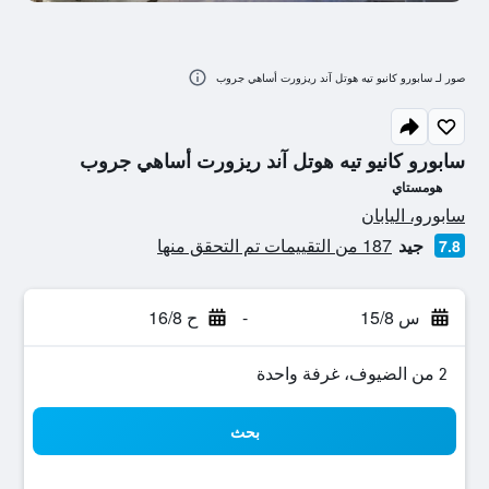
صور لـ سابورو كانيو تيه هوتل آند ريزورت أساهي جروب
سابورو كانيو تيه هوتل آند ريزورت أساهي جروب
هومستاي
تقييم فئة 0
سابورو، اليابان
جيد
187 من التقييمات تم التحقق منها
7.8
س 15/8
-
ح 16/8
2 من الضيوف، غرفة واحدة
بحث