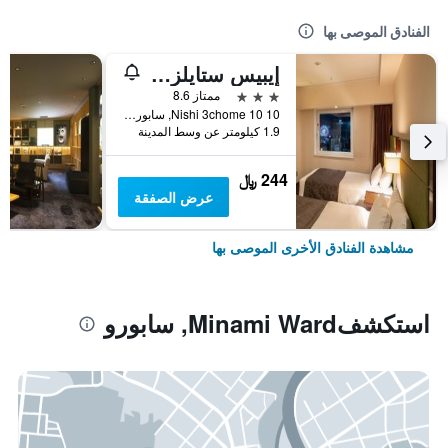
الفنادق الموصى بها
إيبيس ستايلز سابورو
3 نجوم
ممتاز 8.6
Nishi 3chome 10 10, سابورو, اليابان
1.9 كيلومتر عن وسط المدينة
244 ﷼
عرض الصفقة
مشاهدة الفنادق الأخرى الموصى بها
استكشفMinami Ward, سابورو