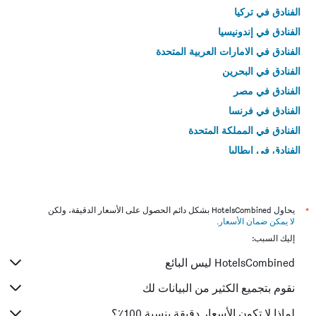
الفنادق في تركيا
الفنادق في إندونيسيا
الفنادق في الامارات العربية المتحدة
الفنادق في البحرين
الفنادق في مصر
الفنادق في فرنسا
الفنادق في المملكة المتحدة
الفنادق في إيطاليا
الفنادق في تايلاند
*
يحاول HotelsCombined بشكل دائم الحصول على الأسعار الدقيقة، ولكن
لا يمكن ضمان الأسعار
.
إليك السبب:
HotelsCombined ليس البائع
نقوم بتجميع الكثير من البيانات لك
لماذا لا تكون الأسعار دقيقة بنسبة 100٪؟