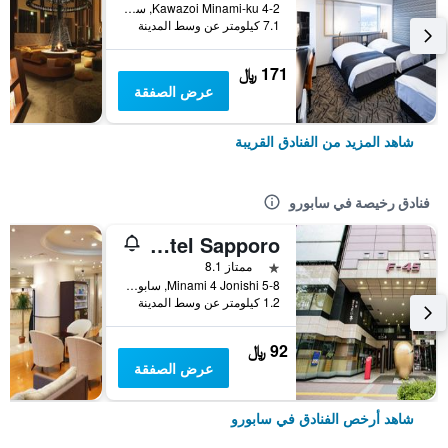
4-2 Kawazoi Minami-ku, سابورو, اليابان
7.1 كيلومتر عن وسط المدينة
171 ﷼
عرض الصفقة
شاهد المزيد من الفنادق القريبة
فنادق رخيصة في سابورو
Theatel Sapporo
نجمة واحدة
ممتاز 8.1
Minami 4 Jonishi 5-8, سابورو, اليابان
1.2 كيلومتر عن وسط المدينة
92 ﷼
عرض الصفقة
شاهد أرخص الفنادق في سابورو