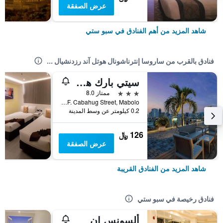
عرض الصفقة
شاهد المزيد من أهم الفنادق في سبو ستي
فنادق بالقرب من ساروسا إنترناشونال هوتل آند رزدنشيال ...
سيتي بارك هوتل بويرد باي كوكوتل
3 نجوم
ممتاز 8.0
F. Cabahug Street, Mabolo, سبو ستي, الفلبين
0.2 كيلومتر عن وسط المدينة
126 ﷼
عرض الصفقة
شاهد المزيد من الفنادق القريبة
فنادق رخيصة في سبو ستي
ألسونس إن