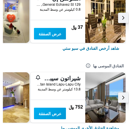
129 General Echavez St., سبو ستي, الفلبين
0.8 كيلومتر عن وسط المدينة
37 ﷼
عرض الصفقة
شاهد أرخص الفنادق في سبو ستي
الفنادق الموصى بها
شيراتون سيبو ماكتان ريزورت
Punta Engaño Road, Mactan Island Lapu-Lapu City, سبو ستي, الفلبين
13.8 كيلومتر عن وسط المدينة
752 ﷼
عرض الصفقة
مشاهدة الفنادق الأخرى الموصى بها