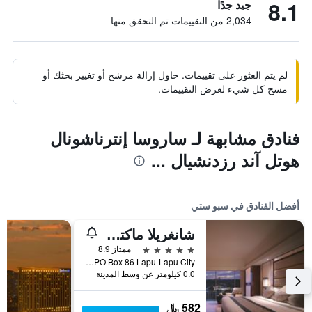
8.1
جيد جدًا
2,034 من التقييمات تم التحقق منها
لم يتم العثور على تقييمات. حاول إزالة مرشح أو تغيير بحثك أو
مسح كل شيء لعرض التقييمات.
فنادق مشابهة لـ ساروسا إنترناشونال
هوتل آند رزدنشيال ...
أفضل الفنادق في سبو ستي
شانغريلا ماكتان، سيبو
5 نجوم
ممتاز 8.9
Punta Engano Road PO Box 86 Lapu-Lapu City, سبو ستي, الفلبين
0.0 كيلومتر عن وسط المدينة
582 ﷼