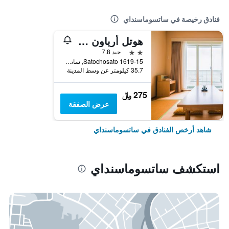
فنادق رخيصة في ساتسوماسنداي
هوتل أرياون كوشيكي أيلاند
2 نجمتين
جيد 7.8
1619-15 Satochosato, ساتسوماسنداي, اليابان
35.7 كيلومتر عن وسط المدينة
275 ﷼
عرض الصفقة
شاهد أرخص الفنادق في ساتسوماسنداي
استكشف ساتسوماسنداي