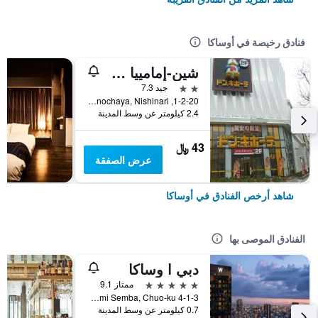
فنادق رخيصة في أوساكا
شين-إمامييا هوتل
2 نجمتين
جيد 7.3
1-2-20, Haginochaya, Nishinari, أوساكا, اليابان
2.4 كيلومتر عن وسط المدينة
43 ﷼
عرض الصفقة
شاهد أرخص الفنادق في أوساكا
الفنادق الموصى بها
دبي ا وساكا
5 نجوم
ممتاز 9.1
4-1-3 Minami Semba, Chuo-ku, أوساكا, اليابان
0.7 كيلومتر عن وسط المدينة