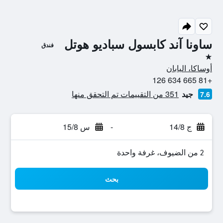
ساونا آند كابسول سباديو هوتل
فندق
نجمة واحدة
أوساكا، اليابان
+81 665 634 126
جيد
351 من التقييمات تم التحقق منها
7.6
ج 14/8
-
س 15/8
2 من الضيوف، غرفة واحدة
بحث