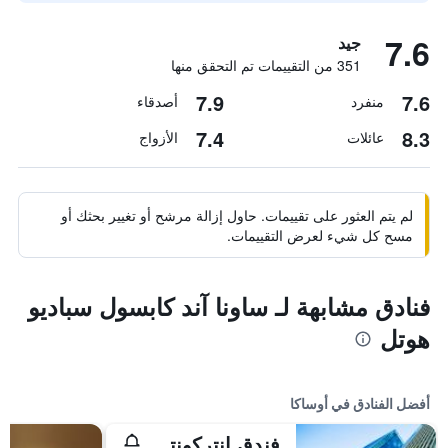
7.6
جيد
351 من التقييمات تم التحقق منها
7.9
7.6
منفرد
أصدقاء
7.4
8.3
عائلات
الأزواج
لم يتم العثور على تقييمات. حاول إزالة مرشح أو تغيير بحثك أو
مسح كل شيء لعرض التقييمات.
فنادق مشابهة لـ ساونا آند كابسول سباديو
هوتل
أفضل الفنادق في أوساكا
فندق إنتركونتيننتال أوساكا