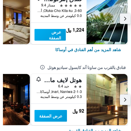
5 نجوم
ممتاز 9.4
3-60, Ofuka-Cho Kita-ku, أوساكا, اليابان
0.0 كيلومتر عن وسط المدينة
1,224 ﷼
عرض
الصفقة
شاهد المزيد من أهم الفنادق في أوساكا
فنادق بالقرب من ساونا آند كابسول سباديو هوتل
هوتل لايف ماكس بدجيت نامبا
2 نجمتين
جيد 6.4
2-1-3 Inari, Naniwa, أوساكا, اليابان
0.3 كيلومتر عن وسط المدينة
92 ﷼
عرض الصفقة
شاهد المزيد من الفنادق القريبة