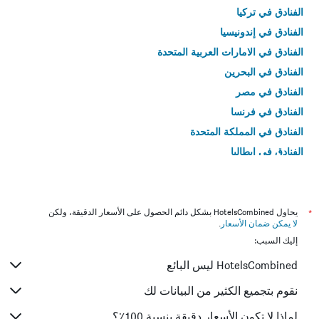
الفنادق في تركيا
الفنادق في إندونيسيا
الفنادق في الامارات العربية المتحدة
الفنادق في البحرين
الفنادق في مصر
الفنادق في فرنسا
الفنادق في المملكة المتحدة
الفنادق في إيطاليا
الفنادق في تايلاند
*
يحاول HotelsCombined بشكل دائم الحصول على الأسعار الدقيقة، ولكن
لا يمكن ضمان الأسعار
.
إليك السبب:
HotelsCombined ليس البائع
نقوم بتجميع الكثير من البيانات لك
لماذا لا تكون الأسعار دقيقة بنسبة 100٪؟