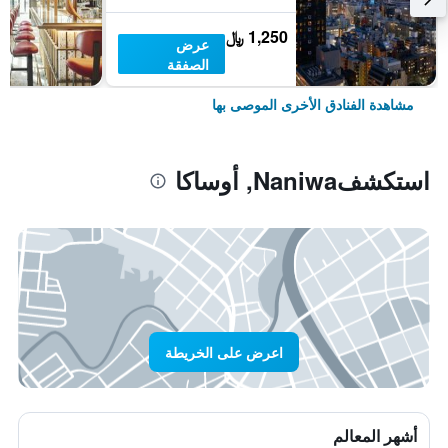
1,250 ﷼
عرض
الصفقة
مشاهدة الفنادق الأخرى الموصى بها
استكشفNaniwa, أوساكا
اعرض على الخريطة
أشهر المعالم