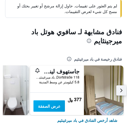
لم يتم العثور على تقييمات. حاول إزالة مرشح أو تغيير بحثك أو
مسح كل شيء لعرض التقييمات.
فنادق مشابهة لـ سافوي هوتل باد
ميرجينثايم
فنادق رخيصة في باد ميرغينثيم
جاستهوف ليند كلاسيكو
Dorfstraße 118, باد ميرغينثيم, بادن - فورتمبيرغ, ألمانيا
5.8 كيلومتر عن وسط المدينة
377 ﷼
عرض الصفقة
شاهد أرخص الفنادق في باد ميرغينثيم