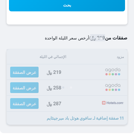
بحث
صفقات من
219 ﷼
/
أرخص سعر الليلة الواحدة
مزود
الإجمالي في الليلة
219 ﷼
عرض الصفقة
258 ﷼
عرض الصفقة
287 ﷼
عرض الصفقة
11 صفقة إضافية لـ سافوي هوتل باد ميرجينثايم