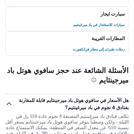
سيارت ايجار
سيارات للاستئجار في باد ميرغينثيم
المطارات القريبة
رحلات طيران إلى مطار فرانكفورت
الأسئلة الشائعة عند حجز سافوي هوتل باد
ميرجينثايم
هل الأسعار في سافوي هوتل باد ميرجينثايم قابلة للمقارنة
بفنادق 4 نجوم في باد ميرغينثيم؟
تكلف فنادق باد ميرغينثيم المصنفة 4 نجوم عادة 559 ﷼ في
الليلة ، ولكن وسطياً يتوفر سافوي هوتل باد ميرجينثايم بسعر أقل
بنسبة 50% عن معدل السعر في المنطقة. يمكنك الاستمتاع عادة
بالاقامة في سافوي هوتل باد ميرجينثايم بـ 281 ﷼ في الليلة. هذه