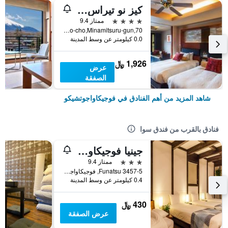
كيز نو تيراس كوكونا
4 نجوم
ممتاز 9.4
70,Azagawa,Fujikawaguchiko-cho,Minamitsuru-gun, فوجيكاواجوتشيكو, اليابان
0.0 كيلومتر عن وسط المدينة
1,926 ﷼
عرض
الصفقة
شاهد المزيد من أهم الفنادق في فوجيكاواجوتشيكو
فنادق بالقرب من فندق سوا
جينيا فوجيكاواجوتشيكو
3 نجوم
ممتاز 9.4
Funatsu 3457-5, فوجيكاواجوتشيكو, اليابان
0.4 كيلومتر عن وسط المدينة
430 ﷼
عرض الصفقة