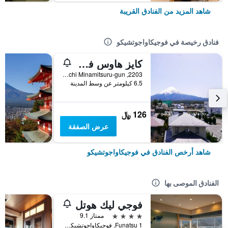
شاهد المزيد من الفنادق القريبة
فنادق رخيصة في فوجيكاواجوتشيكو
كايز هاوس فوجي فيو - هوستل
2203, Funatsu, Fujikawaguchiko-machi Minamitsuru-gun, فوجيكاواجوتشيكو, اليابان
6.5 كيلومتر عن وسط المدينة
126 ﷼
عرض الصفقة
شاهد أرخص الفنادق في فوجيكاواجوتشيكو
الفنادق الموصى بها
فوجي ليك هوتل
4 نجوم
ممتاز 9.1
Funatsu 1, فوجيكاواجوتشيكو, اليابان