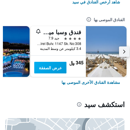
شاهد أرخص الفنادق في سيد
الفنادق الموصى بها
فندق وسبا ميرفي صن
4 نجوم
جيد 7.9
Yali Mah. Suleyman Demirel Bulv. 1147 Sk. No:308, سيد, تركيا
3.4 كيلومتر عن وسط المدينة
345 ﷼
عرض الصفقة
مشاهدة الفنادق الأخرى الموصى بها
استكشف سيد