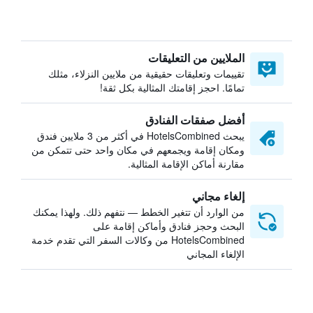
الملايين من التعليقات
تقييمات وتعليقات حقيقية من ملايين النزلاء، مثلك
تمامًا. احجز إقامتك المثالية بكل ثقة!
أفضل صفقات الفنادق
يبحث HotelsCombined في أكثر من 3 ملايين فندق
ومكان إقامة ويجمعهم في مكان واحد حتى تتمكن من
مقارنة أماكن الإقامة المثالية.
إلغاء مجاني
من الوارد أن تتغير الخطط — نتفهم ذلك. ولهذا يمكنك
البحث وحجز فنادق وأماكن إقامة على
HotelsCombined من وكالات السفر التي تقدم خدمة
الإلغاء المجاني