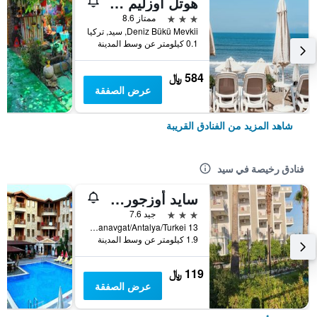
هوتل أوزليم جاردن - شامل جميع الخدمات
3 نجوم
ممتاز 8.6
Deniz Bükü Mevkii, سيد, تركيا
0.1 كيلومتر عن وسط المدينة
584 ﷼
عرض الصفقة
شاهد المزيد من الفنادق القريبة
فنادق رخيصة في سيد
سايد أوزجورهان هوتل
3 نجوم
جيد 7.6
13 Cennetler Caddesi Side Cennetler Caddesi No:13 Manavgat/Antalya/Turkei, سيد, تركيا
1.9 كيلومتر عن وسط المدينة
119 ﷼
عرض الصفقة