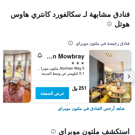
فنادق مشابهة لـ سكالفورد كانتري هاوس
هوتل
فنادق رخيصة في ملتون موبراي
Premier Inn Melton Mowbray
3 نجوم
5 Norman Way, ملتون موبراي, المملكة المتحدة
0.1 كيلومتر عن وسط المدينة
251 ﷼
عرض الصفقة
شاهد أرخص الفنادق في ملتون موبراي
استكشف ملتون موبراي