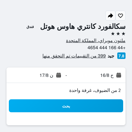
سكالفورد كانتري هاوس هوتل
فندق
3 نجوم
ملتون موبراي، المملكة المتحدة
+44 166 444 4654
جيد
399 من التقييمات تم التحقق منها
7.8
ح 16/8
-
ن 17/8
2 من الضيوف، غرفة واحدة
بحث