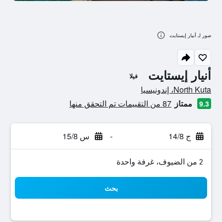
صور لـ أنيار إيستايت
أنيار إيستايت
فيلا
تقييم فئة 0
North Kuta، إندونيسيا
ممتاز
87 من التقييمات تم التحقق منها
9.3
ج 14/8
-
س 15/8
2 من الضيوف، غرفة واحدة
بحث