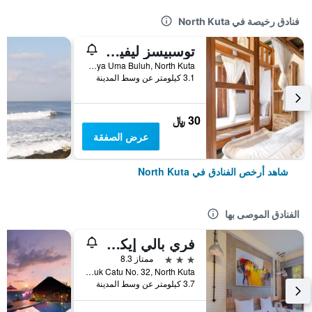
فنادق رخيصة في North Kuta
توسبيسز ليفينج آت ويف آند تشيل هاوس
Jl Raya Uma Buluh, North Kuta, إندونيسيا
3.1 كيلومتر عن وسط المدينة
30 ﷼
عرض الصفقة
شاهد أرخص الفنادق في North Kuta
الفنادق الموصى بها
فري بالي إيكو بيتش
3 نجوم
ممتاز 8.3
Jalan Munduk Catu No. 32, North Kuta, إندونيسيا
3.7 كيلومتر عن وسط المدينة