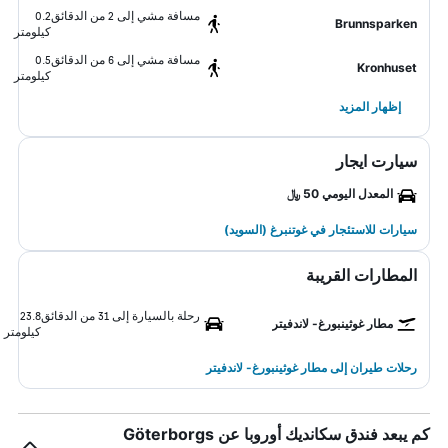
مسافة مشي إلى 2 من الدقائق
0.2
Brunnsparken
كيلومتر
مسافة مشي إلى 6 من الدقائق
0.5
Kronhuset
كيلومتر
إظهار المزيد
سيارت ايجار
المعدل اليومي 50 ﷼
سيارات للاستئجار في غوتنبرغ (السويد)
المطارات القريبة
رحلة بالسيارة إلى 31 من الدقائق
23.8
مطار غوثينبورغ- لاندفيتر
كيلومتر
رحلات طيران إلى مطار غوثينبورغ- لاندفيتر
كم يبعد فندق سكانديك أوروبا عن Göterborgs