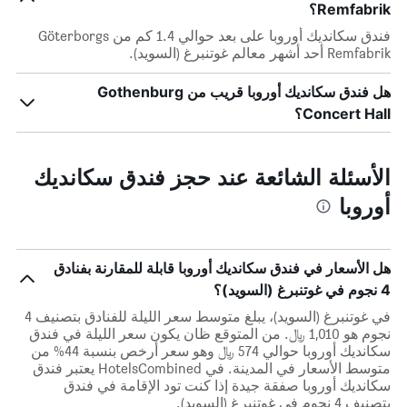
Remfabrik؟
فندق سكانديك أوروبا على بعد حوالي 1.4 كم من Göterborgs
Remfabrik أحد أشهر معالم غوتنبرغ (السويد).
هل فندق سكانديك أوروبا قريب من Gothenburg
Concert Hall؟
الأسئلة الشائعة عند حجز فندق سكانديك
أوروبا
هل الأسعار في فندق سكانديك أوروبا قابلة للمقارنة بفنادق
4 نجوم في غوتنبرغ (السويد)؟
في غوتنبرغ (السويد)، يبلغ متوسط ​​سعر الليلة للفنادق بتصنيف 4
نجوم هو 1,010 ﷼. من المتوقع ظان يكون سعر الليلة في فندق
سكانديك أوروبا حوالي 574 ﷼ وهو سعر أرخص بنسبة 44% من
متوسط الأسعار في المدينة. في HotelsCombined يعتبر فندق
سكانديك أوروبا صفقة جيدة إذا كنت تود الإقامة في فندق
بتصنيف 4 نجوم في غوتنبرغ (السويد).