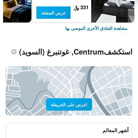
331 ﷼
عرض الصفقة
مشاهدة الفنادق الأخرى الموصى بها
استكشفCentrum, غوتنبرغ (السويد)
اعرض على الخريطة
أشهر المعالم