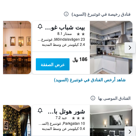
فنادق رخيصة في غوتنبرغ (السويد)
بيت شباب غوتبورغ
2 نجمتين
ممتاز 8.1
Mölndalsvägen 23, غوتنبرغ (السويد), مقاطعة فاسترا غوتالاند, السويد
2.4 كيلومتر عن وسط المدينة
186 ﷼
عرض الصفقة
شاهد أرخص الفنادق في غوتنبرغ (السويد)
الفنادق الموصى بها
شور هوتل باي بست ويسترن ألن
3 نجوم
جيد 7.2
Parkgatan 10, غوتنبرغ (السويد), مقاطعة فاسترا غوتالاند, السويد
0.4 كيلومتر عن وسط المدينة