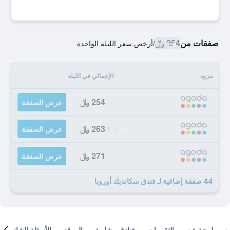
صفقات من
254 ﷼
/
أرخص سعر الليلة الواحدة
مزود
الإجمالي في الليلة
254 ﷼
عرض الصفقة
263 ﷼
عرض الصفقة
271 ﷼
عرض الصفقة
44 صفقة إضافية لـ فندق سكانديك أوروبا
لمحة عن
التقييمات
فنادق مشابهة
الموقع
الأسئلة الشائعة