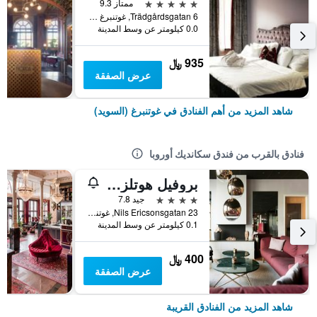
5 نجوم
ممتاز 9.3
Trädgårdsgatan 6, غوتنبرغ (السويد), مقاطعة فاسترا غوتالاند, السويد
0.0 كيلومتر عن وسط المدينة
935 ﷼
عرض الصفقة
شاهد المزيد من أهم الفنادق في غوتنبرغ (السويد)
فنادق بالقرب من فندق سكانديك أوروبا
بروفيل هوتلز أوبرا
4 نجوم
جيد 7.8
Nils Ericsonsgatan 23, غوتنبرغ (السويد), مقاطعة فاسترا غوتالاند, السويد
0.1 كيلومتر عن وسط المدينة
400 ﷼
عرض الصفقة
شاهد المزيد من الفنادق القريبة