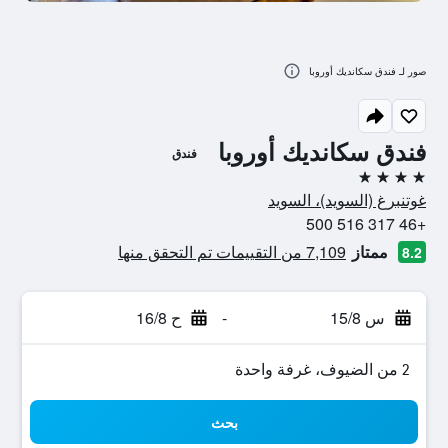
صور لـ فندق سكانديك أوروبا
فندق سكانديك أوروبا
فندق
4 نجوم
غوتنبرغ (السويد)، السويد
+46 317 516 500
ممتاز
7,109 من التقييمات تم التحقق منها
8.2
س 15/8
-
ح 16/8
2 من الضيوف، غرفة واحدة
بحث