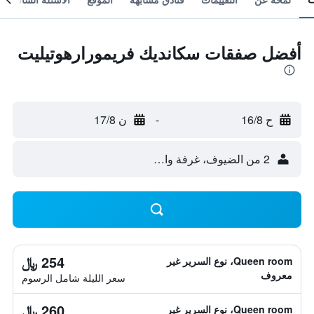
أفضل صفقات سكانديك فريمورارهوتيليت
ح 16/8
-
ن 17/8
2 من الضيوف، غرفة واحدة
254 ﷼
Queen room، نوع السرير غير
معروف
سعر الليلة شامل الرسوم
260 ﷼
Queen room، نوع السرير غير