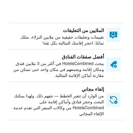
الملايين من التعليقات
تقييمات وتعليقات حقيقية من ملايين النزلاء، مثلك
تمامًا. احجز إقامتك المثالية بكل ثقة!
أفضل صفقات الفنادق
يبحث HotelsCombined في أكثر من 3 ملايين فندق
ومكان إقامة ويجمعهم في مكان واحد حتى تتمكن من
مقارنة أماكن الإقامة المثالية.
إلغاء مجاني
من الوارد أن تتغير الخطط — نتفهم ذلك. ولهذا يمكنك
البحث وحجز فنادق وأماكن إقامة على
HotelsCombined من وكالات السفر التي تقدم خدمة
الإلغاء المجاني