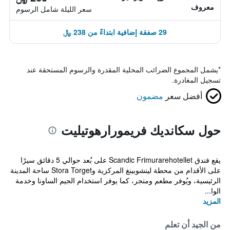
معروف
سعر الليلة شامل الرسوم
29 صفقة إضافية ابتداءً من 238 ﷼
*
يشمل المجموع الضرائب المحلية المقدرة والرسوم المستحقة عند
تسجيل المغادرة.
أفضل سعر
مضمون
حول سكانديك فريمورارهوتيليت
يقع فندق Scandic Frimurarehotellet على بُعد حوالي 5 دقائق سيرًا
على الأقدام من محطة لينشوبينغ المركزية وStora Torget ساحة المدينة
الرئيسية، ويُوفر مطعم ومتجر، كما يوفر استخدام الجيم الساونا وخدمة
الوا...
المزيد
من الجيد أن تعلم