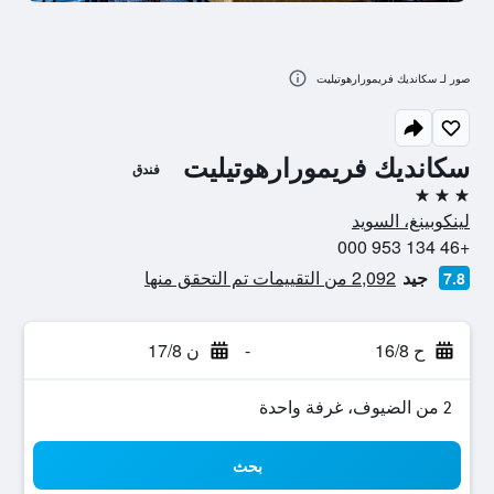
صور لـ سكانديك فريمورارهوتيليت
سكانديك فريمورارهوتيليت
فندق
3 نجوم
لينكوبينغ، السويد
+46 134 953 000
جيد
2,092 من التقييمات تم التحقق منها
7.8
ح 16/8
-
ن 17/8
2 من الضيوف، غرفة واحدة
بحث