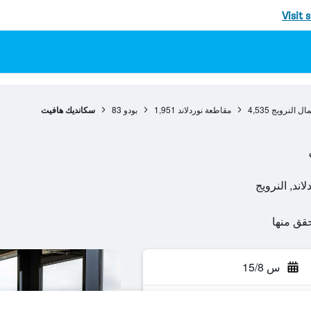
Visit 
ال النرويج
4,535
مقاطعة نوردلاند
1,951
بودو
83
سكانديك هافيت
س 15/8