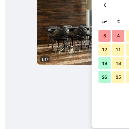
ج
س
5
4
12
11
1/47
المظهر الخارجي
19
18
26
25