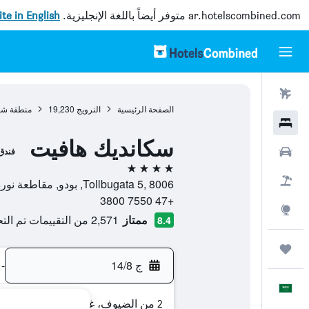
ar.hotelscombined.com
متوفر أيضاً باللغة الإنجليزية.
site in English
رحلات طيران
الصفحة الرئيسية
النرويج
19,230
منطقة شم
فنادق
سكانديك هافيت
سيارات
فندق
4 نجوم
حزم العروض
Tollbugata 5, 8006, بودو, مقاطعة نوردلاند, النرويج
+47 7550 3800
استكشاف
ممتاز
2,571 من التقييمات تم التحقق منها
8.4
رحلات
ج 14/8
-
العَرَبِيَّة
2 من الضيوف، غرفة واحدة