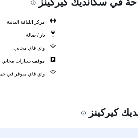
احة في سكانديك كيركينز
مركز اللياقة البدنية
بار / صالة
واي فاي مجاني
موقف سيارات مجاني
واي فاي متوفر في جمي
يك كيركينز