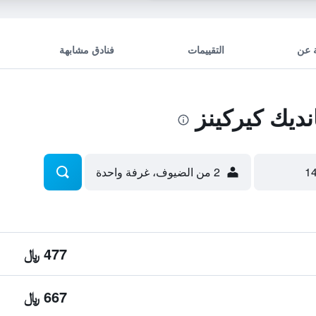
 عن
التقييمات
فنادق مشابهة
يك كيركينز
2 من الضيوف، غرفة واحدة
477 ﷼
667 ﷼