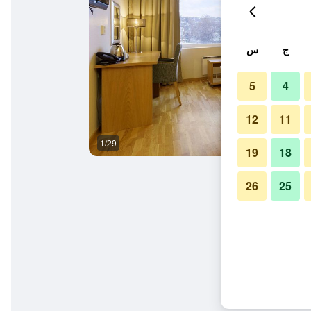
ج
س
5
4
12
11
1/29
حمام
19
18
26
25