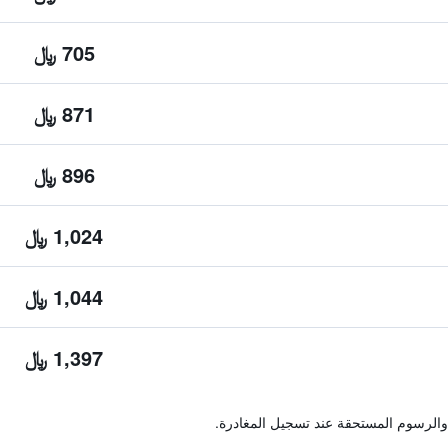
705 ﷼
871 ﷼
896 ﷼
1,024 ﷼
1,044 ﷼
1,397 ﷼
والرسوم المستحقة عند تسجيل المغادرة.