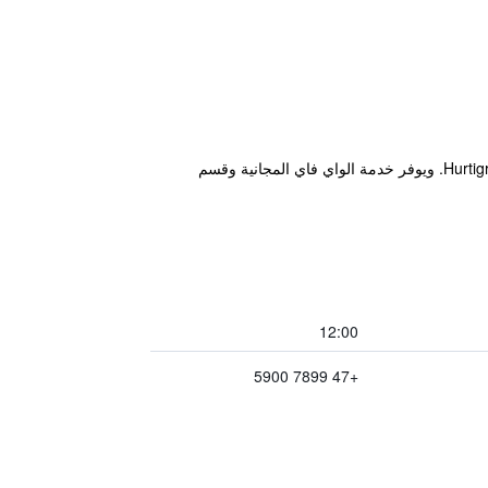
يقع هذا الفندق على بعد 150 متر من شارع Dr. Wessels gate للمشاة وعلى بعد كيلومترين من مرفأ السفن Hurtigruten Cruise. ويوفر خدمة الواي فاي المجانية وقسم
12:00
+47 7899 5900