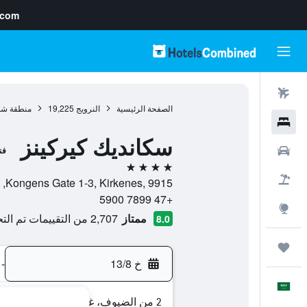
.com
رحلات طيران
الصفحة الرئيسية
النرويج
19,225
منطقة شم
فنادق
سكانديك كيركينز
سيارات
فن
4 نجوم
حزم العروض
Kongens Gate 1-3, Kirkenes, 9915, كيركينيز, مقاطعة فينمارك, النرويج
+47 7899 5900
استكشاف
ممتاز
2,707 من التقييمات تم التحقق منها
8.0
رحلات
خ 13/8
-
العَرَبِيَّة
2 من الضيوف، غرفة واحدة