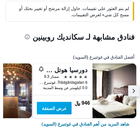
لم يتم العثور على تقييمات. حاول إزالة مرشح أو تغيير بحثك أو
مسح كل شيء لعرض التقييمات.
فنادق مشابهة لـ سكانديك روبينين
أفضل الفنادق في غوتنبرغ (السويد)
دورسيا هوتل آند ريستورانت
5 نجوم
ممتاز 9.3
Trädgårdsgatan 6, غوتنبرغ (السويد), مقاطعة فاسترا غوتالاند, السويد
0.0 كيلومتر عن وسط المدينة
946 ﷼
عرض الصفقة
شاهد المزيد من أهم الفنادق في غوتنبرغ (السويد)