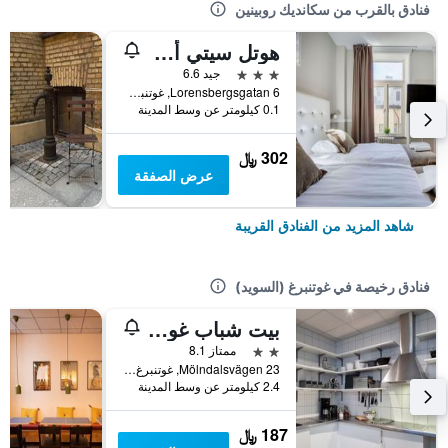
فنادق بالقرب من سكانديك روبينين
هوتل سيتي أفينين
3 نجوم
جيد 6.6
Lorensbergsgatan 6, غوتنبرغ (السويد), مقاطعة فاسترا غوتالاند, السويد
0.1 كيلومتر عن وسط المدينة
302 ﷼
عرض الصفقة
شاهد المزيد من الفنادق القريبة
فنادق رخيصة في غوتنبرغ (السويد)
بيت شباب غوتبورغ
2 نجمتين
ممتاز 8.1
Mölndalsvägen 23, غوتنبرغ (السويد), مقاطعة فاسترا غوتالاند, السويد
2.4 كيلومتر عن وسط المدينة
187 ﷼