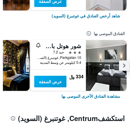
عرض الصفقة
شاهد أرخص الفنادق في غوتنبرغ (السويد)
الفنادق الموصى بها
شور هوتل باي بست ويسترن ألن
3 نجوم
جيد 7.2
Parkgatan 10, غوتنبرغ (السويد), مقاطعة فاسترا غوتالاند, السويد
0.4 كيلومتر عن وسط المدينة
334 ﷼
عرض الصفقة
مشاهدة الفنادق الأخرى الموصى بها
استكشفCentrum, غوتنبرغ (السويد)