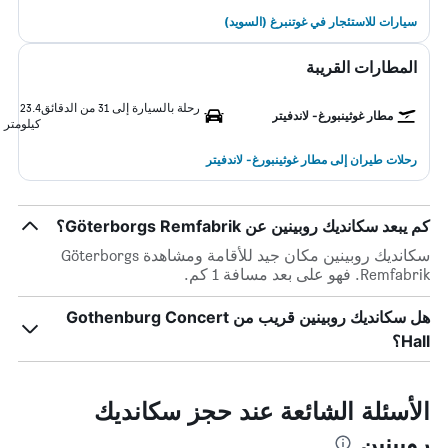
سيارات للاستئجار في غوتنبرغ (السويد)
المطارات القريبة
رحلة بالسيارة إلى 31 من الدقائق
23.4
مطار غوثينبورغ- لاندفيتر
كيلومتر
رحلات طيران إلى مطار غوثينبورغ- لاندفيتر
كم يبعد سكانديك روبينين عن Göterborgs Remfabrik؟
سكانديك روبينين مكان جيد للأقامة ومشاهدة Göterborgs
Remfabrik. فهو على بعد مسافة 1 كم.
هل سكانديك روبينين قريب من Gothenburg Concert
Hall؟
الأسئلة الشائعة عند حجز سكانديك
روبينين