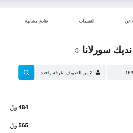
 عن
التقييمات
فنادق مشابهة
يك سورلانا
2 من الضيوف، غرفة واحدة
484 ﷼
565 ﷼