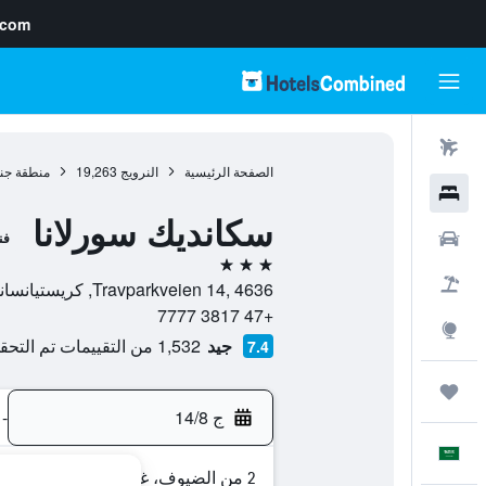
.com
رحلات طيران
الصفحة الرئيسية
النرويج
19,263
منطقة جنو
فنادق
سكانديك سورلانا
سيارات
فن
3 نجوم
حزم العروض
Travparkveien 14, 4636, كريستيانساند, مقاطعة فيست -أدجير, النرويج
+47 3817 7777
استكشاف
جيد
1,532 من التقييمات تم التحقق منها
7.4
رحلات
ج 14/8
-
العَرَبِيَّة
2 من الضيوف، غرفة واحدة