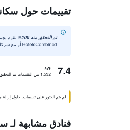
تقييمات حول سكاند
تم التحقق منه 100%
نقوم بجم
HotelsCombined أو مع شركائنا الخارجيين الموثوقين.
7.4
جيد
1,532 من التقييمات تم التحقق منها
لم يتم العثور على تقييمات. حاول إزال
فنادق مشابهة لـ سك