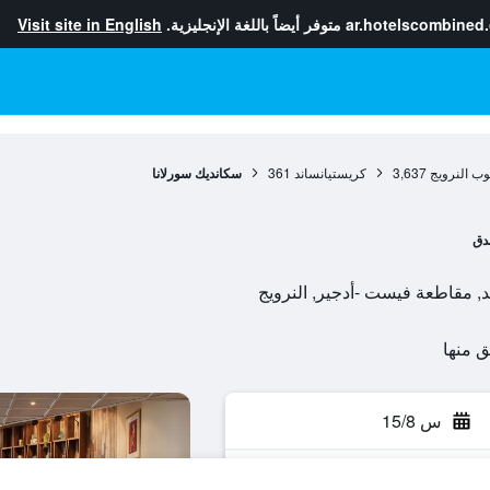
ar.hotelscombined
متوفر أيضاً باللغة الإنجليزية.
Visit site in English
ب النرويج
3,637
كريستيانساند
361
سكانديك سورلانا
دق
س 15/8