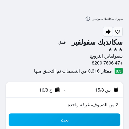
صور لـ سكانديك سفولفير
سكانديك سفولفير
فندق
3 نجوم
سفولفاير، النرويج
+47 7606 8200
ممتاز
3,316 من التقييمات تم التحقق منها
8.3
س 15/8
-
ح 16/8
2 من الضيوف، غرفة واحدة
بحث