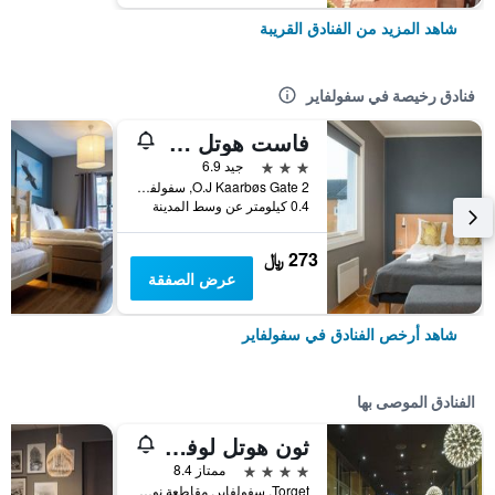
شاهد المزيد من الفنادق القريبة
فنادق رخيصة في سفولفاير
فاست هوتل سفولفاير
3 نجوم
جيد 6.9
O.J Kaarbøs Gate 2, سفولفاير, مقاطعة نوردلاند, النرويج
0.4 كيلومتر عن وسط المدينة
273 ﷼
عرض الصفقة
شاهد أرخص الفنادق في سفولفاير
الفنادق الموصى بها
ثون هوتل لوفوتين
4 نجوم
ممتاز 8.4
Torget, سفولفاير, مقاطعة نوردلاند, النرويج