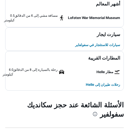
أشهر المعالم
مسافة مشي إلى 6 من الدقائق
0.5
Lofoten War Memorial Museum
كيلومتر
سيارت ايجار
سيارات للاستئجار في سفولفاير
المطارات القريبة
رحلة بالسيارة إلى 8 من الدقائق
6.0
مطار Helle
كيلومتر
رحلات طيران إلى Helle
الأسئلة الشائعة عند حجز سكانديك
سفولفير