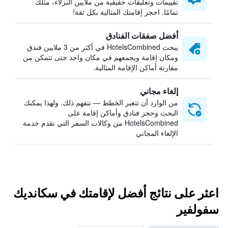
تقييمات وتعليقات حقيقية من ملايين النزلاء، مثلك
تمامًا. احجز إقامتك المثالية بكل ثقة!
أفضل صفقات الفنادق
يبحث HotelsCombined في أكثر من 3 ملايين فندق
ومكان إقامة ويجمعهم في مكان واحد حتى تتمكن من
مقارنة أماكن الإقامة المثالية.
إلغاء مجاني
من الوارد أن تتغير الخطط — نتفهم ذلك. ولهذا يمكنك
البحث وحجز فنادق وأماكن إقامة على
HotelsCombined من وكالات السفر التي تقدم خدمة
الإلغاء المجاني
اعثر على نتائج أفضل لإقامتك في سكانديك
سفولفير