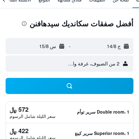
أفضل صفقات سكانديك سيدهافنن
ج 14/8
-
س 15/8
2 من الضيوف، غرفة واحدة
572 ﷼
Double room، 1 سرير توأم
سعر الليلة شامل الرسوم
422 ﷼
Superior room، 1 سرير كينغ
سعر الليلة شامل الرسوم