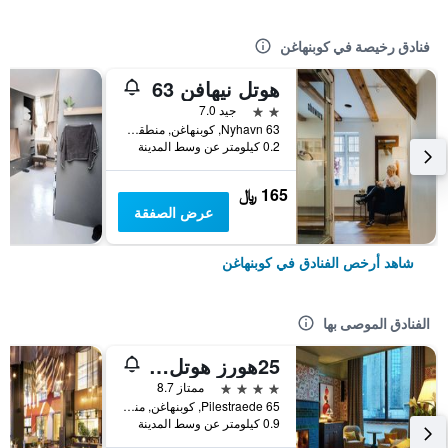
فنادق رخيصة في كوبنهاغن
هوتل نيهافن 63
2 نجمتين
جيد 7.0
Nyhavn 63, كوبنهاغن, منطقة العاصمة كوبنهاغن, الدانمارك
0.2 كيلومتر عن وسط المدينة
165 ﷼
عرض الصفقة
شاهد أرخص الفنادق في كوبنهاغن
الفنادق الموصى بها
25هورز هوتل إندر باي
4 نجوم
ممتاز 8.7
Pilestraede 65, كوبنهاغن, منطقة العاصمة كوبنهاغن, الدانمارك
0.9 كيلومتر عن وسط المدينة