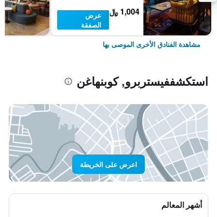
1,004 ﷼
عرض
الصفقة
مشاهدة الفنادق الأخرى الموصى بها
استكشففيستربرو, كوبنهاغن
اعرض على الخريطة
أشهر المعالم