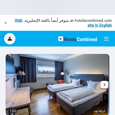
ar.hotelscombined.com
متوفر أيضاً باللغة الإنجليزية.
Visit
site in English
غرفة نوم
1/52
آخ