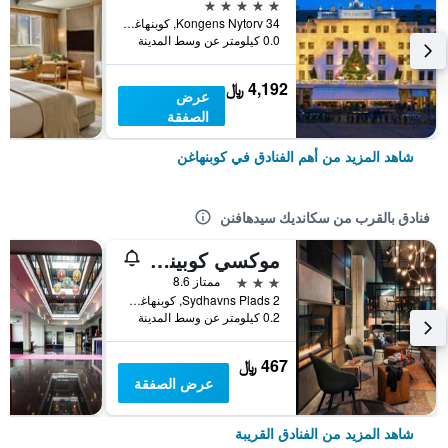
5 نجوم
Kongens Nytorv 34, كوبنهاغن, منطقة العاصمة كوبنهاغن, الدانمارك
0.0 كيلومتر عن وسط المدينة
4,192 ﷼
عرض
الصفقة
شاهد المزيد من أهم الفنادق في كوبنهاغن
فنادق بالقرب من سكانديك سيدهافنن
موكسي كوبينهاجين
3 نجوم
ممتاز 8.6
Sydhavns Plads 2, كوبنهاغن, منطقة العاصمة كوبنهاغن, الدانمارك
0.2 كيلومتر عن وسط المدينة
467 ﷼
عرض الصفقة
شاهد المزيد من الفنادق القريبة