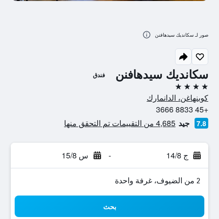
صور لـ سكانديك سيدهافنن
سكانديك سيدهافنن
فندق
4 نجوم
كوبنهاغن، الدانمارك
+45 8833 3666
جيد
4,685 من التقييمات تم التحقق منها
7.8
ج 14/8
-
س 15/8
2 من الضيوف، غرفة واحدة
بحث