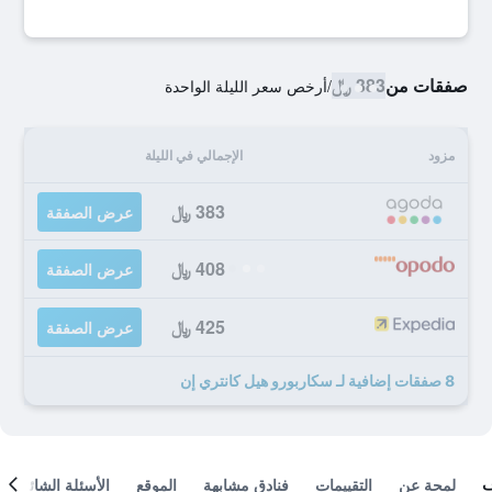
صفقات من
383 ﷼
/
أرخص سعر الليلة الواحدة
مزود
الإجمالي في الليلة
383 ﷼
عرض الصفقة
408 ﷼
عرض الصفقة
425 ﷼
عرض الصفقة
8 صفقات إضافية لـ سكاربورو هيل كانتري إن
لمحة عن
التقييمات
فنادق مشابهة
الموقع
الأسئلة الشائعة