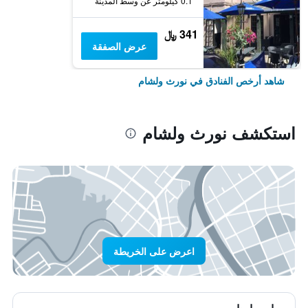
0.1 كيلومتر عن وسط المدينة
341 ﷼
عرض الصفقة
شاهد أرخص الفنادق في نورث ولشام
استكشف نورث ولشام
اعرض على الخريطة