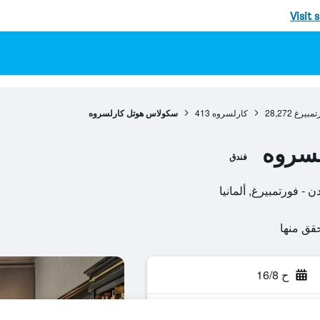
Visit 
رتمبيرغ
28,272
كارلسروه
413
سكولاس هوتل كارلسروه
سروه
فندق
ح 16/8