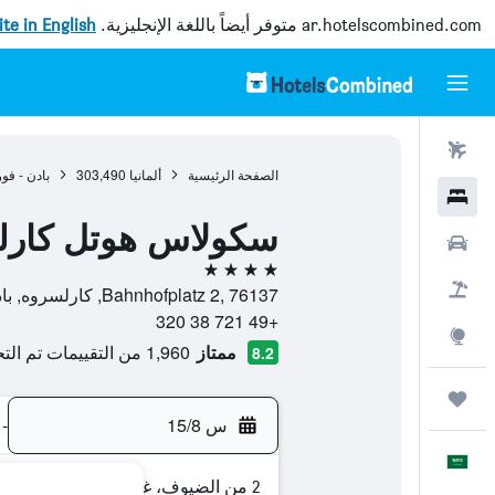
ar.hotelscombined.com
متوفر أيضاً باللغة الإنجليزية.
site in English
رحلات طيران
الصفحة الرئيسية
ألمانيا
303,490
بادن - فو
فنادق
سكولاس هوتل كارل
سيارات
4 نجوم
حزم العروض
Bahnhofplatz 2, 76137, كارلسروه, بادن - فورتمبيرغ, ألمانيا
+49 721 38 320
استكشاف
ممتاز
1,960 من التقييمات تم التحقق منها
8.2
رحلات
س 15/8
-
العَرَبِيَّة
2 من الضيوف، غرفة واحدة