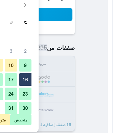
بح
ح
ن
295 ﷼
صفقات من
/
أرخص سعر اللي
3
2
مزود
الإجما
10
9
295
17
16
24
23
299
31
30
313
منخفض
متو
16 صفقة إضافية لـ سكولاس هوتل كارلسروه