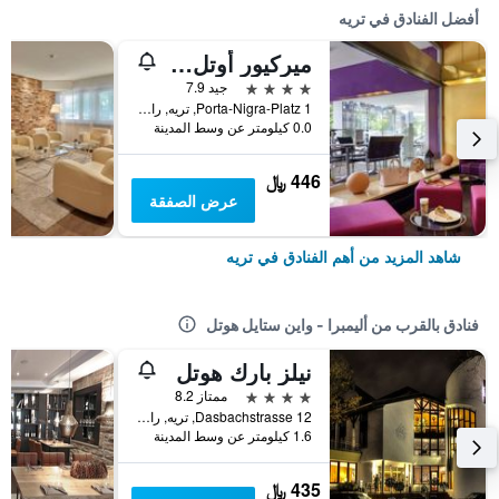
أفضل الفنادق في تريه
ميركيور أوتل ترير بورتا نيجرا
4 نجوم
جيد 7.9
Porta-Nigra-Platz 1, تريه, راينلند بالاتينات, ألمانيا
0.0 كيلومتر عن وسط المدينة
446 ﷼
عرض الصفقة
شاهد المزيد من أهم الفنادق في تريه
فنادق بالقرب من أليمبرا - واين ستايل هوتل
نيلز بارك هوتل
4 نجوم
ممتاز 8.2
Dasbachstrasse 12, تريه, راينلند بالاتينات, ألمانيا
1.6 كيلومتر عن وسط المدينة
435 ﷼