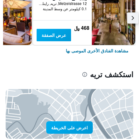
Metzelstrasse 12, تريه, راينلند بالاتينات, ألمانيا
0.1 كيلومتر عن وسط المدينة
468 ﷼
عرض الصفقة
مشاهدة الفنادق الأخرى الموصى بها
استكشف تريه
اعرض على الخريطة