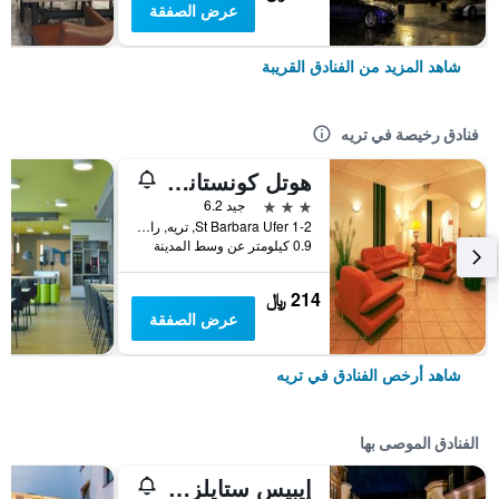
عرض الصفقة
شاهد المزيد من الفنادق القريبة
فنادق رخيصة في تريه
هوتل كونستانتين
3 نجوم
جيد 6.2
St Barbara Ufer 1-2, تريه, راينلند بالاتينات, ألمانيا
0.9 كيلومتر عن وسط المدينة
214 ﷼
عرض الصفقة
شاهد أرخص الفنادق في تريه
الفنادق الموصى بها
إيبيس ستايلز ترير