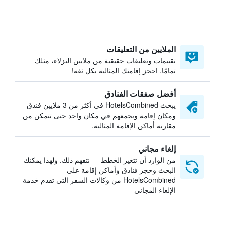
الملايين من التعليقات
تقييمات وتعليقات حقيقية من ملايين النزلاء، مثلك
تمامًا. احجز إقامتك المثالية بكل ثقة!
أفضل صفقات الفنادق
يبحث HotelsCombined في أكثر من 3 ملايين فندق
ومكان إقامة ويجمعهم في مكان واحد حتى تتمكن من
مقارنة أماكن الإقامة المثالية.
إلغاء مجاني
من الوارد أن تتغير الخطط — نتفهم ذلك. ولهذا يمكنك
البحث وحجز فنادق وأماكن إقامة على
HotelsCombined من وكالات السفر التي تقدم خدمة
الإلغاء المجاني