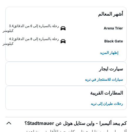
أشهر المعالم
رحلة بالسيارة إلى 6 من الدقائق
3.4
Arena Trier
كيلومتر
رحلة بالسيارة إلى 8 من الدقائق
4.2
Black Gate
كيلومتر
إظهار المزيد
سيارت ايجار
سيارات للاستئجار في تريه
المطارات القريبة
رحلات طيران إلى تريه
كم يبعد أليمبرا - واين ستايل هوتل عن Stadtmauer؟
أليمبرا - واين ستايل هوتل مكان جيد للأقامة ومشاهدة