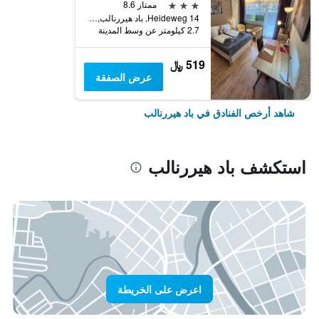
3 نجوم
ممتاز 8.6
Heideweg 14, باد هيررنالب, بادن - فورتمبيرغ, ألمانيا
2.7 كيلومتر عن وسط المدينة
519 ﷼
عرض الصفقة
شاهد أرخص الفنادق في باد هيررنالب
استكشف باد هيررنالب
اعرض على الخريطة