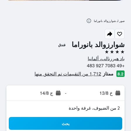
صور لـ شوارزوالد بانوراما
شوارزوالد بانوراما
فندق
4 نجوم
باد هيررنالب، ألمانيا
+49 7083 927 483
ممتاز
1,712 من التقييمات تم التحقق منها
8.2
خ 13/8
-
ج 14/8
2 من الضيوف، غرفة واحدة
بحث