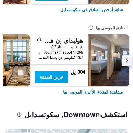
شاهد أرخص الفنادق في سكوتسدايل
الفنادق الموصى بها
هوليداي إن هوتل آند سويتس سكوتسديل نورث - آيربارك باي آيتش جي
3 نجوم
ممتاز 8.7
14255 North 87th Street, سكوتسدايل, AZ, الولايات المتحدة الأميريكية
13.7 كيلومتر عن وسط المدينة
304 ﷼
عرض الصفقة
مشاهدة الفنادق الأخرى الموصى بها
استكشفDowntown, سكوتسدايل