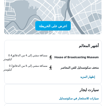
اعرض على الخريطة
أشهر المعالم
مسافة مشي إلى 4 من الدقائق
0.4
House of Broadcasting Museum
كيلومتر
مسافة مشي إلى 9 من الدقائق
0.7
متحف سكوتسدايل للفن المعاصر
كيلومتر
إظهار المزيد
سيارت ايجار
سيارات للاستئجار في سكوتسدايل