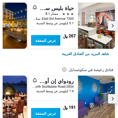
حياة بليس سكوتسديل\أولد تاون
3 نجوم
ممتاز 8.1
7300 East 3rd Avenue, سكوتسدايل, AZ, الولايات المتحدة الأميريكية
0.1 كيلومتر عن وسط المدينة
267 ﷼
عرض الصفقة
شاهد المزيد من الفنادق القريبة
فنادق رخيصة في سكوتسدايل
رودواي إن أولد تاون سكوتسديل
2934 North Scottsdale Road, سكوتسدايل, AZ, الولايات المتحدة الأميريكية
1.4 كيلومتر عن وسط المدينة
191 ﷼
عرض الصفقة