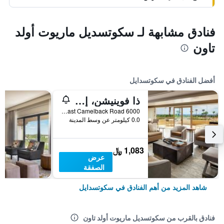
فنادق مشابهة لـ سكوتسديل ماريوت أولد
تاون
أفضل الفنادق في سكوتسدايل
ذا فوينيشن، إيه لاكشري كوليكشن ريزورت، سكوتسديل
6000 East Camelback Road, سكوتسدايل, AZ, الولايات المتحدة الأميريكية
0.0 كيلومتر عن وسط المدينة
1,083 ﷼
عرض
الصفقة
شاهد المزيد من أهم الفنادق في سكوتسدايل
فنادق بالقرب من سكوتسديل ماريوت أولد تاون