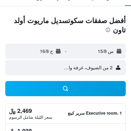
أفضل صفقات سكوتسديل ماريوت أولد
تاون
س 15/8
-
ح 16/8
2 من الضيوف، غرفة واحدة
2,469 ﷼
Executive room، 1 سرير كينغ
سعر الليلة شامل الرسوم
1,038 ﷼