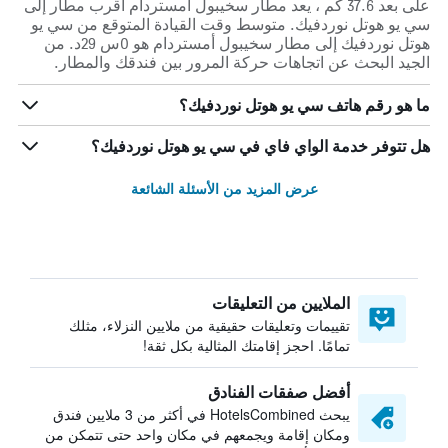
على بعد 37.6 كم ، يعد مطار سخيبول أمستردام أقرب مطار إلى
سي يو هوتل نوردفيك. متوسط وقت القيادة المتوقع من سي يو
هوتل نوردفيك إلى مطار سخيبول أمستردام هو 0س 29د. من
الجيد البحث عن اتجاهات حركة المرور بين فندقك والمطار.
ما هو رقم هاتف سي يو هوتل نوردفيك؟
هل تتوفر خدمة الواي فاي في سي يو هوتل نوردفيك؟
عرض المزيد من الأسئلة الشائعة
الملايين من التعليقات
تقييمات وتعليقات حقيقية من ملايين النزلاء، مثلك
تمامًا. احجز إقامتك المثالية بكل ثقة!
أفضل صفقات الفنادق
يبحث HotelsCombined في أكثر من 3 ملايين فندق
ومكان إقامة ويجمعهم في مكان واحد حتى تتمكن من