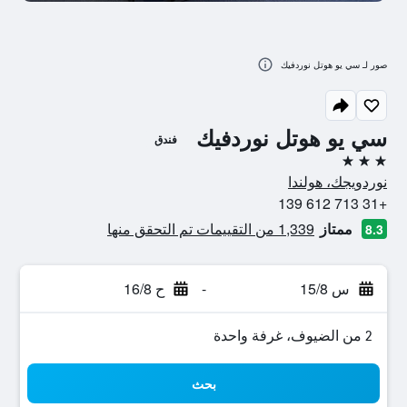
صور لـ سي يو هوتل نوردفيك
سي يو هوتل نوردفيك
فندق
3 نجوم
نوردويجك، هولندا
+31 713 612 139
ممتاز
1,339 من التقييمات تم التحقق منها
8.3
س 15/8
-
ح 16/8
2 من الضيوف، غرفة واحدة
بحث