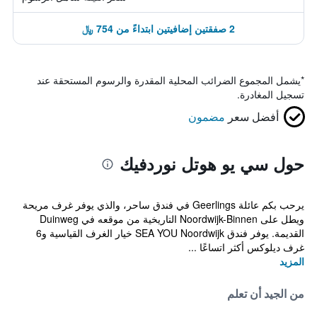
2 صفقتين إضافيتين ابتداءً من 754 ﷼
*
يشمل المجموع الضرائب المحلية المقدرة والرسوم المستحقة عند
تسجيل المغادرة.
أفضل سعر
مضمون
حول سي يو هوتل نوردفيك
يرحب بكم عائلة Geerlings في فندق ساحر، والذي يوفر غرف مريحة
ويطل على Noordwijk-Binnen التاريخية من موقعه في Duinweg
القديمة. يوفر فندق SEA YOU Noordwijk خيار الغرف القياسية و6
غرف ديلوكس أكثر اتساعًا ...
المزيد
من الجيد أن تعلم