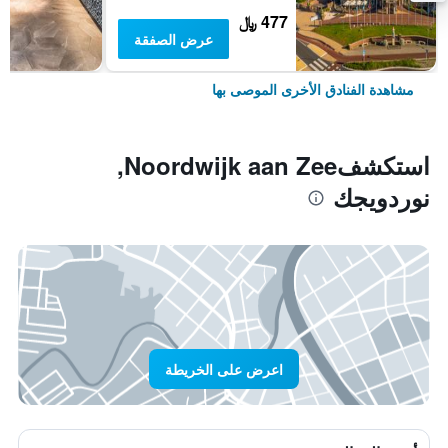
477 ﷼
عرض الصفقة
مشاهدة الفنادق الأخرى الموصى بها
استكشفNoordwijk aan Zee,
نوردويجك
اعرض على الخريطة