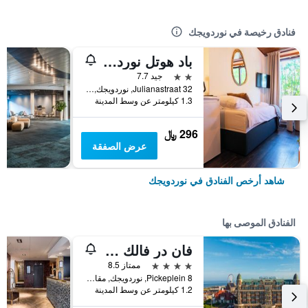
فنادق رخيصة في نوردويجك
باد هوتل نورد ويك
2 نجمتين
جيد 7.7
Julianastraat 32, نوردويجك, مقاطعة جنوب هولندا, هولندا
1.3 كيلومتر عن وسط المدينة
296 ﷼
عرض الصفقة
شاهد أرخص الفنادق في نوردويجك
الفنادق الموصى بها
فان در فالك بالاس هوتل نوردفيك
4 نجوم
ممتاز 8.5
Pickeplein 8, نوردويجك, مقاطعة جنوب هولندا, هولندا
1.2 كيلومتر عن وسط المدينة