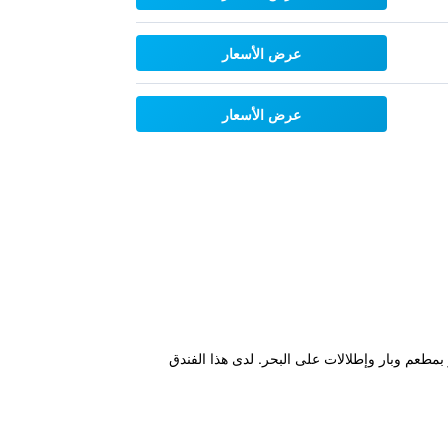
عرض الأسعار
عرض الأسعار
عد 400 م من شاطئ خليج هورسشو، ويتميز بمطعم وبار وإطلالات على البحر. لدى هذا الفندق