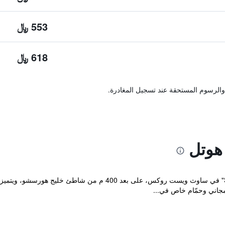
553 ﷼
618 ﷼
والرسوم المستحقة عند تسجيل المغادرة.
هوتل
يقع مكان إقامة "Seabreeze Beach Hotel" في ساوث ويست روكس، على ب