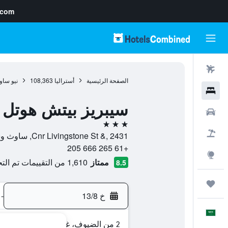
.com
رحلات طيران
الصفحة الرئيسية
أستراليا
108,363
نيو ساو
فنادق
سيبريز بيتش هوتل
سيارات
3 نجوم
حزم العروض
Cnr Livingstone St &, 2431, ساوث وست روكس, نيو ساوث ويلز, أستراليا
+61 265 666 205
استكشاف
ممتاز
1,610 من التقييمات تم التحقق منها
8.5
رحلات
خ 13/8
-
العَرَبِيَّة
2 من الضيوف، غرفة واحدة