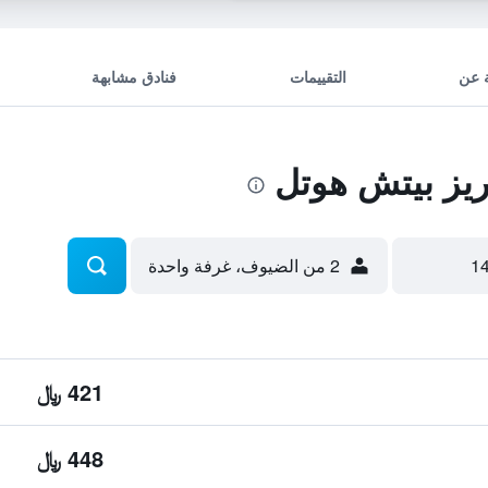
 عن
التقييمات
فنادق مشابهة
يز بيتش هوتل
2 من الضيوف، غرفة واحدة
421 ﷼
448 ﷼