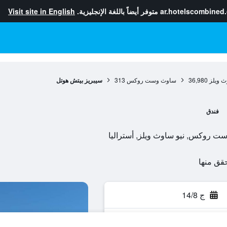
ar.hotelscombined
متوفر أيضاً باللغة الإنجليزية.
Visit site in English
ث ويلز
36,980
ساوث وست روكس
313
سيبريز بيتش هوتل
فندق
ج 14/8