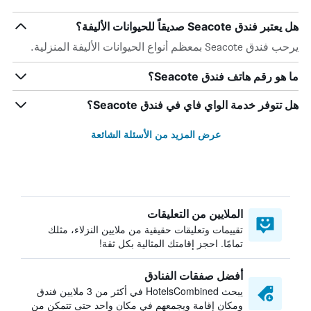
هل يعتبر فندق Seacote صديقاً للحيوانات الأليفة؟
يرحب فندق Seacote بمعظم أنواع الحيوانات الأليفة المنزلية.
ما هو رقم هاتف فندق Seacote؟
هل تتوفر خدمة الواي فاي في فندق Seacote؟
عرض المزيد من الأسئلة الشائعة
الملايين من التعليقات
تقييمات وتعليقات حقيقية من ملايين النزلاء، مثلك
تمامًا. احجز إقامتك المثالية بكل ثقة!
أفضل صفقات الفنادق
يبحث HotelsCombined في أكثر من 3 ملايين فندق
ومكان إقامة ويجمعهم في مكان واحد حتى تتمكن من