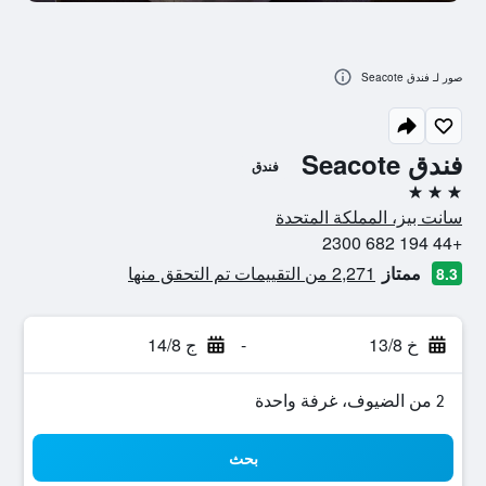
صور لـ فندق Seacote
فندق Seacote
فندق
3 نجوم
سانت بيز، المملكة المتحدة
+44 194 682 2300
ممتاز
2,271 من التقييمات تم التحقق منها
8.3
خ 13/8
-
ج 14/8
2 من الضيوف، غرفة واحدة
بحث