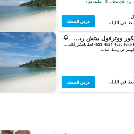
واي فاي مجاني
مكيف هواء
عرض الصفقة
ط في الليلة
بانجكور ووترفول بيتش ريزورت
Lot 4523, 4524, 4525 Teluk Nipah, بانغكور أيلاند, ماليزيا
ط في الليلة
عرض الصفقة