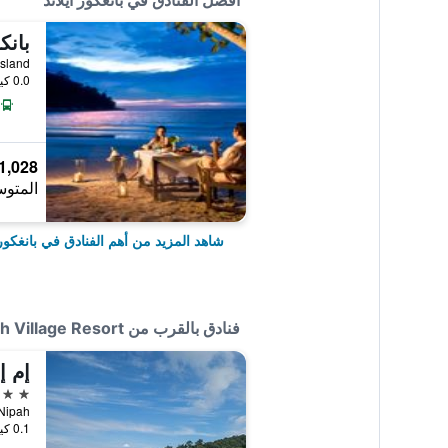
أفضل الفنادق في بانغكور أيلاند
بانك
 Laut Island
0.0 كيلومتر عن وسط المدينة
1,028 ﷼
المتوس
شاهد المزيد من أهم الفنادق في بانغكور 
فنادق بالقرب من Seagull Beach Village Resort
إم إ
3 نجوم
0.1 كيلومتر عن وسط المدينة