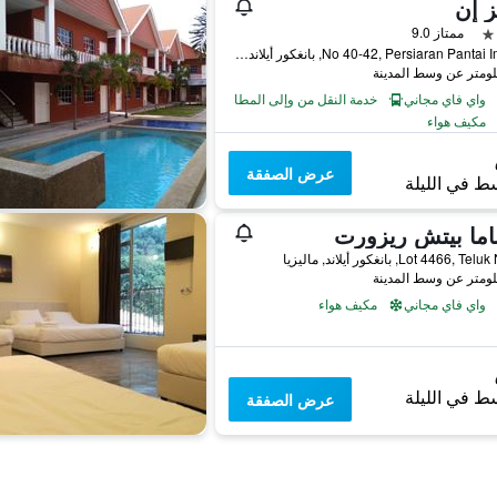
ز إن
ممتاز 9.0
No 40-42, Persiaran Pantai Impian, بانغكور أيلاند, ماليزيا
واي فاي مجاني
خدمة النقل من وإلى المطار
مكيف هواء
عرض الصفقة
ط في الليلة
اما بيتش ريزورت
Lot 4466,, بانغكور أيلاند, ماليزيا
واي فاي مجاني
مكيف هواء
ط في الليلة
عرض الصفقة