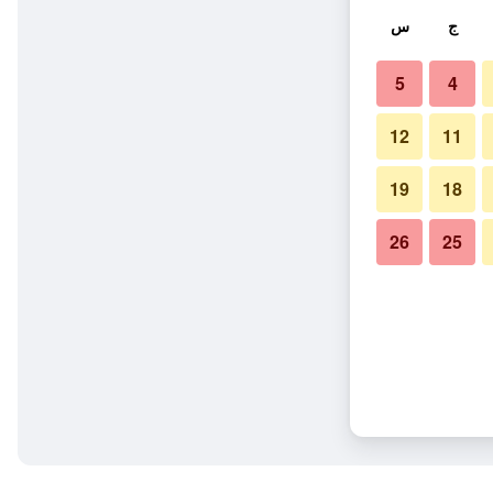
ج
س
5
4
12
11
19
18
26
25