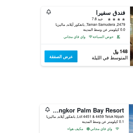
فندق سفيرا
4 نجوم
جيد 7.8
2479, Taman Samudera, بانغكور أيلاند, ماليزيا
0.0 كيلومتر عن وسط المدينة
حوض السباحة
واي فاي مجاني
148 ﷼
عرض الصفقة
المتوسط في الليلة
Pangkor Palm Bay Resort
Lot 4451 & 4459 Teluk Nipah, بانغكور أيلاند, ماليزيا
0.1 كيلومتر عن وسط المدينة
واي فاي مجاني
مكيف هواء