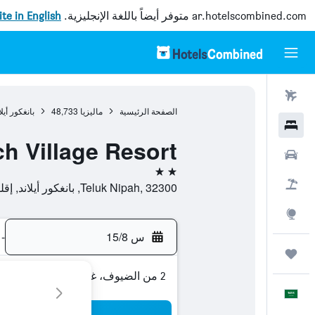
ar.hotelscombined.com
متوفر أيضاً باللغة الإنجليزية.
site in English
رحلات طيران
الصفحة الرئيسية
ماليزيا
48,733
بانغكور أيلا
فنادق
h Village Resort
سيارات
2 نجمتين
حزم العروض
Teluk Nipah, 32300, بانغكور أيلاند, إقليم براق, ماليزيا
استكشاف
س 15/8
-
رحلات
2 من الضيوف، غرفة واحدة
العَرَبِيَّة