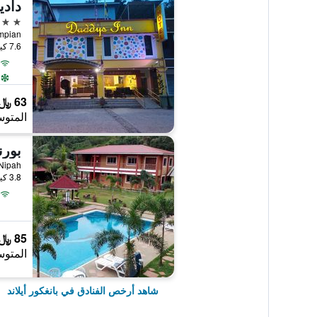
دادي
3 نجوم
7.6 كيلومتر عن وسط المدينة
63 ﷼
المتوس
بورن
 Teluk Nipah
3.8 كيلومتر عن وسط المدينة
85 ﷼
المتوس
شاهد أرخص الفنادق في بانغكور أيلاند