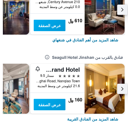
210 Century Avenue, شنغهاي, الصين
0.0 كيلومتر عن وسط المدينة
610 ﷼
عرض الصفقة
شاهد المزيد من أهم الفنادق في شنغهاي
فنادق بالقرب من Seagull Hotel Jinshan
Shanghai Yuehua Grand Hotel
5 نجوم
ممتاز 9.5
No.229 Jianghai Road, Nanqiao Town, شنغهاي, الصين
21.6 كيلومتر عن وسط المدينة
160 ﷼
عرض الصفقة
شاهد المزيد من الفنادق القريبة