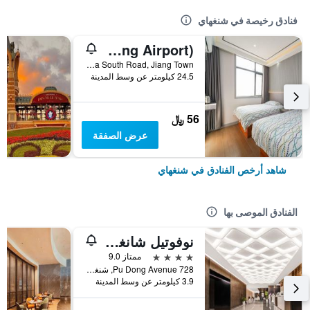
فنادق رخيصة في شنغهاي
Pod Inn (Shanghai Pudong Airport)
No. 10 Shuizha South Road, Jiang Town, شنغهاي, الصين
24.5 كيلومتر عن وسط المدينة
56 ﷼
عرض الصفقة
شاهد أرخص الفنادق في شنغهاي
الفنادق الموصى بها
نوفوتيل شانغهاي أتلانتس
4 نجوم
ممتاز 9.0
728 Pu Dong Avenue, شنغهاي, الصين
3.9 كيلومتر عن وسط المدينة