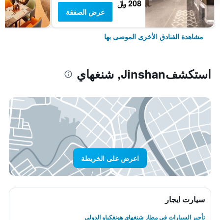
208 ﷼
عرض الصفقة
مشاهدة الفنادق الأخرى الموصى بها
استكشفJinshan, شنغهاي
اعرض على الخريطة
سيارت ايجار
تأجير السيارات في مطار شنغهاي هونغكياو الدولي